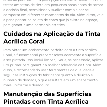
testar amostras de tinta em pequenas áreas antes de tomar
a decisão final, permitindo visualizar como a cor se
comporta em diferentes momentos do dia. Além disso, vale
a pena pensar na paleta de cores que já existe no espaço,
para garantir uma harmonia estética.
Cuidados na Aplicação da Tinta
Acrílica Coral
Para obter um acabamento perfeito com a tinta acrílica
Coral, é fundamental preparar adequadamente a superfície
a ser pintada. Isso inclui limpar, lixar e, se necessário, aplicar
um primer para garantir a melhor aderência da tinta. Além
disso, é recomendado usar ferramentas de qualidade e
seguir as instruções do fabricante quanto à diluição e
número de demãos, o que resultará em um acabamento
mais uniforme e duradouro.
Manutenção das Superfícies
Pintadas com Tinta Acrílica