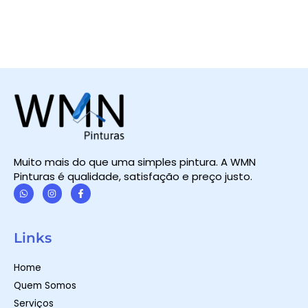
Muito mais do que uma simples pintura. A WMN
Pinturas é qualidade, satisfação e preço justo.
W
I
F
h
n
a
a
s
c
t
t
e
Links
s
a
b
a
g
o
p
r
o
Home
p
a
k
m
-
Quem Somos
f
Serviços