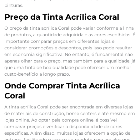
pinturas.
Preço da Tinta Acrílica Coral
O preço da tinta acrílica Coral pode variar conforme a linha
de produtos, a quantidade adquirida e as cores escolhidas. É
importante comparar preços em diferentes lojas e
considerar promoções e descontos, pois isso pode resultar
em economia significativa. No entanto, é fundamental não
apenas olhar para o preço, mas também para a qualidade, já
que uma tinta de boa qualidade pode oferecer um melhor
custo-benefício a longo prazo.
Onde Comprar Tinta Acrílica
Coral
A tinta acrílica Coral pode ser encontrada em diversas lojas
de materiais de construção, home centers e até mesmo em
lojas online. Ao optar pela compra online, é possível
comparar preços e verificar a disponibilidade de cores
específicas. Além disso, muitas lojas oferecem a opção de
entrega, facilitando o acesso ao produto para aqueles que