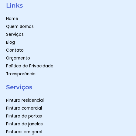
a
s
c
t
t
e
Links
s
a
b
a
g
o
p
r
o
Home
p
a
k
m
-
Quem Somos
f
Serviços
Blog
Contato
Orçamento
Política de Privacidade
Transparência
Serviços
Pintura residencial
Pintura comercial
Pintura de portas
Pintura de janelas
Pinturas em geral