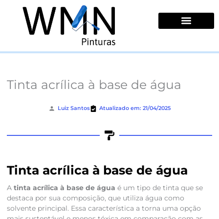
Ir
para
o
conteúdo
Quem Somos
Tinta acrílica à base de água
Luiz Santos
Atualizado em: 21/04/2025
Tinta acrílica à base de água
A
tinta acrílica à base de água
é um tipo de tinta que se
destaca por sua composição, que utiliza água como
solvente principal. Essa característica a torna uma opção
mais sustentável e menos tóxica em comparação com as