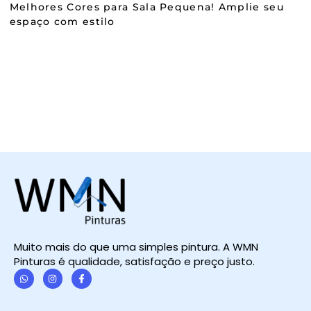
Melhores Cores para Sala Pequena! Amplie seu
espaço com estilo
Muito mais do que uma simples pintura. A WMN
Pinturas é qualidade, satisfação e preço justo.
W
I
F
h
n
a