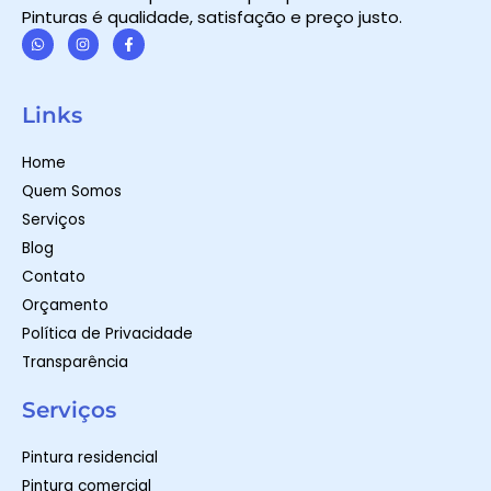
Pinturas é qualidade, satisfação e preço justo.
W
I
F
h
n
a
a
s
c
t
t
e
Links
s
a
b
a
g
o
p
r
o
Home
p
a
k
m
-
Quem Somos
f
Serviços
Blog
Contato
Orçamento
Política de Privacidade
Transparência
Serviços
Pintura residencial
Pintura comercial