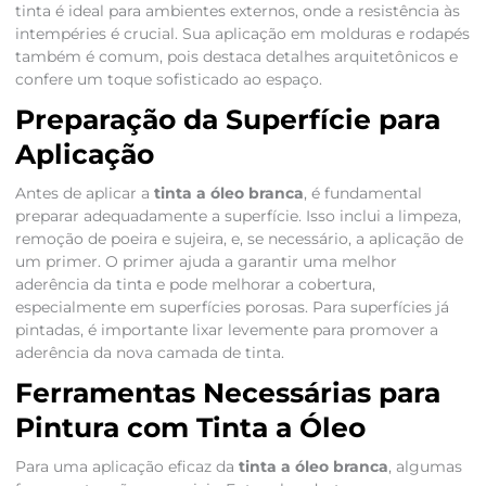
tinta é ideal para ambientes externos, onde a resistência às
intempéries é crucial. Sua aplicação em molduras e rodapés
também é comum, pois destaca detalhes arquitetônicos e
confere um toque sofisticado ao espaço.
Preparação da Superfície para
Aplicação
Antes de aplicar a
tinta a óleo branca
, é fundamental
preparar adequadamente a superfície. Isso inclui a limpeza,
remoção de poeira e sujeira, e, se necessário, a aplicação de
um primer. O primer ajuda a garantir uma melhor
aderência da tinta e pode melhorar a cobertura,
especialmente em superfícies porosas. Para superfícies já
pintadas, é importante lixar levemente para promover a
aderência da nova camada de tinta.
Ferramentas Necessárias para
Pintura com Tinta a Óleo
Para uma aplicação eficaz da
tinta a óleo branca
, algumas