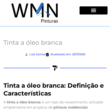
Ir
para
o
conteúdo
Quem Somos
Tinta a óleo branca
Luiz Santos
Atualizado em: 25/11/2025
Tinta a óleo branca: Definição e
Características
A
tinta a óleo branca
é um tipo de revestimento utilizado
amplamente em projetos de
pintura residencial
,