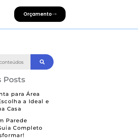
Orçamento
 Posts
nta para Área
Escolha a Ideal e
ua Casa
em Parede
Guia Completo
sformar!