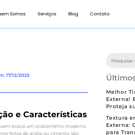
uem Somos
Serviços
Blog
Contato
Search
m: 17/12/2025
Últimos
Melhor Ti
Externa! 
Proteja s
ção e Características
Textura 
Externa: 
 quem busca um acabamento moderno
para Tran
nte feitos de argila ou cimento, são