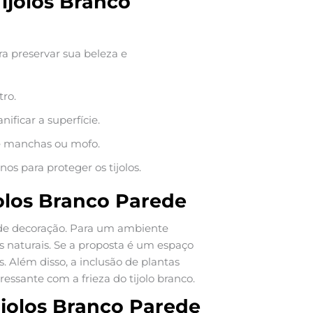
ijolos Branco
ra preservar sua beleza e
ro.
ificar a superfície.
e manchas ou mofo.
os para proteger os tijolos.
olos Branco Parede
 de decoração. Para um ambiente
 naturais. Se a proposta é um espaço
. Além disso, a inclusão de plantas
essante com a frieza do tijolo branco.
ijolos Branco Parede