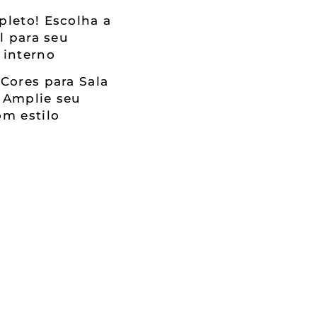
leto! Escolha a
al para seu
 interno
Cores para Sala
 Amplie seu
m estilo