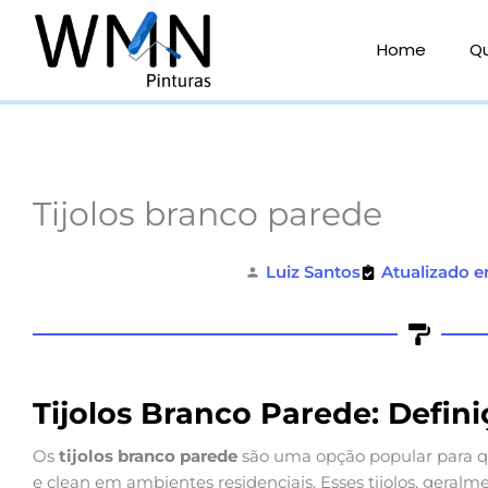
Ir
para
Home
Q
o
conteúdo
Tijolos branco parede
Luiz Santos
Atualizado e
Tijolos Branco Parede: Defini
Os
tijolos branco parede
são uma opção popular para
e clean em ambientes residenciais. Esses tijolos, geralme