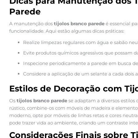
Dicas para Manutenção dos T
Parede
A manutenção dos
tijolos branco parede
é essencial pa
funcionalidade. Aqui estão algumas dicas práticas:
Realize limpezas regulares com água e sabão neut
Evite produtos químicos agressivos que possam dan
Inspecione periodicamente a parede em busca d
Considere a aplicação de um selante a cada dois an
Estilos de Decoração com Tij
Os
tijolos branco parede
se adaptam a diversos estilos
rústico, combine-os com móveis de madeira e elementos
moderno, opte por móveis de linhas retas e cores neutras
pode trazer vida ao ambiente, criando um contraste inter
Considerações Finais sobre T