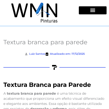
Ir
para
o
conteúdo
Quem Somos
Textura branca para parede
Luiz Santos
Atualizado em: 17/12/2025
Textura Branca para Parede
A
textura branca para parede
é uma técnica de
acabamento que proporciona um efeito visual diferenciado
e elegante aos ambientes. Essa opção é bastante utilizada
em projetos de
decoração
e
reforma
, pois além de