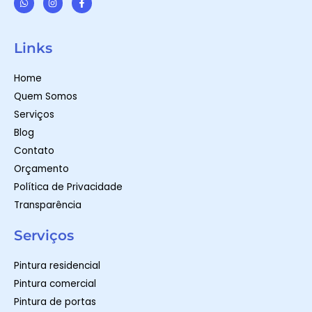
W
I
F
h
n
a
a
s
c
t
t
e
Links
s
a
b
a
g
o
p
r
o
Home
p
a
k
m
-
Quem Somos
f
Serviços
Blog
Contato
Orçamento
Política de Privacidade
Transparência
Serviços
Pintura residencial
Pintura comercial
Pintura de portas