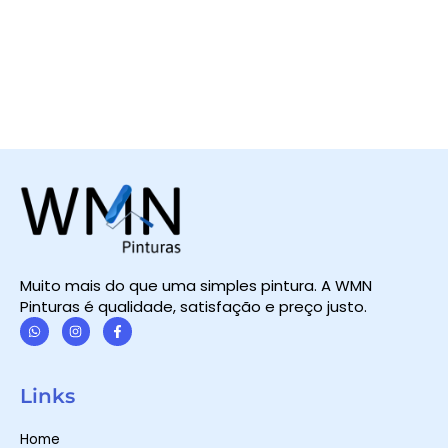
Muito mais do que uma simples pintura. A WMN
Pinturas é qualidade, satisfação e preço justo.
W
I
F
h
n
a
a
s
c
t
t
e
Links
s
a
b
a
g
o
p
r
o
Home
p
a
k