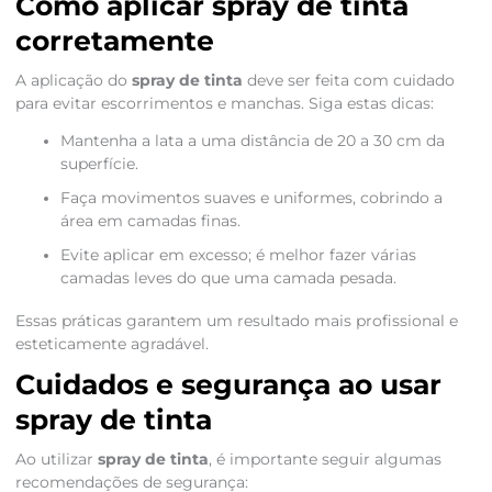
Como aplicar spray de tinta
corretamente
A aplicação do
spray de tinta
deve ser feita com cuidado
para evitar escorrimentos e manchas. Siga estas dicas:
Mantenha a lata a uma distância de 20 a 30 cm da
superfície.
Faça movimentos suaves e uniformes, cobrindo a
área em camadas finas.
Evite aplicar em excesso; é melhor fazer várias
camadas leves do que uma camada pesada.
Essas práticas garantem um resultado mais profissional e
esteticamente agradável.
Cuidados e segurança ao usar
spray de tinta
Ao utilizar
spray de tinta
, é importante seguir algumas
recomendações de segurança: