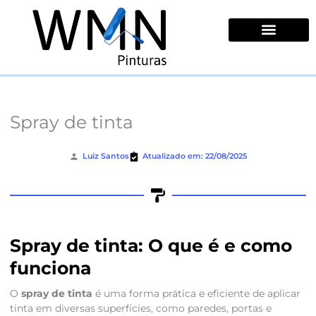
Ir
para
o
conteúdo
Quem Somos
Spray de tinta
Luiz Santos
Atualizado em: 22/08/2025
Spray de tinta: O que é e como
funciona
O
spray de tinta
é uma forma prática e eficiente de aplicar
tinta em diversas superfícies, como paredes, portas e