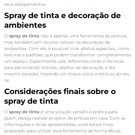
seus equipamentos.
Spray de tinta e decoração de
ambientes
O
spray de tinta
não é apenas uma ferramenta de pintura,
mas também um recurso valioso na decoração de
ambientes. Com ele, é possível criar efeitos especiais, como
texturas e padrões, que podem transformar completamente
um espaço. Experimente usar diferentes cores e técnicas
para personalizar móveis, objetos de decoração e até
mesmo paredes, trazendo um toque único e estiloso ao seu
lar.
Considerações finais sobre o
spray de tinta
O
spray de tinta
é uma solução versátil e prática para
quem deseja realizar projetos de pintura em casa. Com as
informações e dicas apresentadas, você estará mais
preparado para utilizar essa ferramenta de forma eficaz,