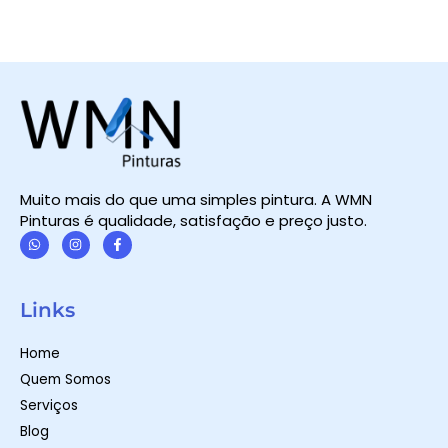
Muito mais do que uma simples pintura. A WMN
Pinturas é qualidade, satisfação e preço justo.
W
I
F
h
n
a
a
s
c
t
t
e
Links
s
a
b
a
g
o
p
r
o
Home
p
a
k
m
-
Quem Somos
f
Serviços
Blog