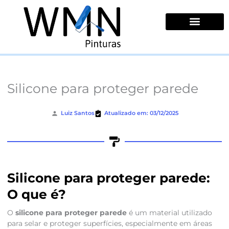
Ir
para
o
conteúdo
Quem Somos
Silicone para proteger parede
Luiz Santos
Atualizado em: 03/12/2025
Silicone para proteger parede:
O que é?
O
silicone para proteger parede
é um material utilizado
para selar e proteger superfícies, especialmente em áreas