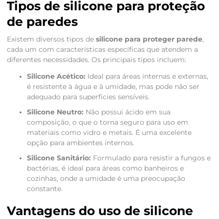
Tipos de silicone para proteção
de paredes
Existem diversos tipos de
silicone para proteger parede
,
cada um com características específicas que atendem a
diferentes necessidades. Os principais tipos incluem:
Silicone Acético:
Ideal para áreas internas e externas,
é resistente à água e à umidade, mas pode não ser
adequado para superfícies sensíveis.
Silicone Neutro:
Não possui ácido em sua
composição, o que o torna seguro para uso em
materiais como vidro e metais. É uma excelente
opção para ambientes internos.
Silicone Sanitário:
Formulado para resistir a fungos e
bactérias, é ideal para áreas como banheiros e
cozinhas, onde a umidade é uma preocupação
constante.
Vantagens do uso de silicone