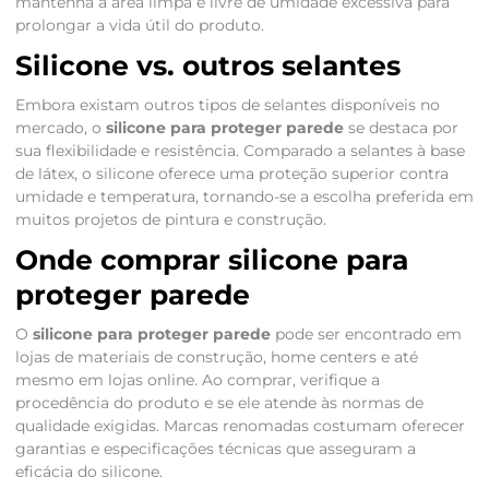
mantenha a área limpa e livre de umidade excessiva para
prolongar a vida útil do produto.
Silicone vs. outros selantes
Embora existam outros tipos de selantes disponíveis no
mercado, o
silicone para proteger parede
se destaca por
sua flexibilidade e resistência. Comparado a selantes à base
de látex, o silicone oferece uma proteção superior contra
umidade e temperatura, tornando-se a escolha preferida em
muitos projetos de pintura e construção.
Onde comprar silicone para
proteger parede
O
silicone para proteger parede
pode ser encontrado em
lojas de materiais de construção, home centers e até
mesmo em lojas online. Ao comprar, verifique a
procedência do produto e se ele atende às normas de
qualidade exigidas. Marcas renomadas costumam oferecer
garantias e especificações técnicas que asseguram a
eficácia do silicone.