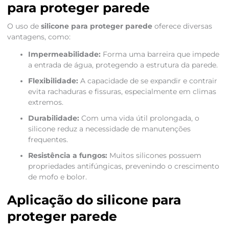
para proteger parede
O uso de
silicone para proteger parede
oferece diversas
vantagens, como:
Impermeabilidade:
Forma uma barreira que impede
a entrada de água, protegendo a estrutura da parede.
Flexibilidade:
A capacidade de se expandir e contrair
evita rachaduras e fissuras, especialmente em climas
extremos.
Durabilidade:
Com uma vida útil prolongada, o
silicone reduz a necessidade de manutenções
frequentes.
Resistência a fungos:
Muitos silicones possuem
propriedades antifúngicas, prevenindo o crescimento
de mofo e bolor.
Aplicação do silicone para
proteger parede