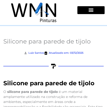
Ir
para
o
conteúdo
Quem Somos
Silicone para parede de tijolo
Luiz Santos
Atualizado em: 03/12/2025
Silicone para parede de tijolo
O
silicone para parede de tijolo
é um material
amplamente utilizado na construção e reforma de
ambientes, especialmente em áreas onde a
impermeabilização e a flexibilidade são essenciais. Este tipo