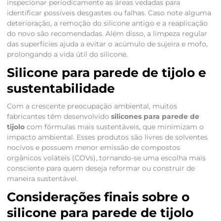
inspecionar periodicamente as áreas vedadas para
identificar possíveis desgastes ou falhas. Caso note alguma
deterioração, a remoção do silicone antigo e a reaplicação
do novo são recomendadas. Além disso, a limpeza regular
das superfícies ajuda a evitar o acúmulo de sujeira e mofo,
prolongando a vida útil do silicone.
Silicone para parede de tijolo e
sustentabilidade
Com a crescente preocupação ambiental, muitos
fabricantes têm desenvolvido
silicones para parede de
tijolo
com fórmulas mais sustentáveis, que minimizam o
impacto ambiental. Esses produtos são livres de solventes
nocivos e possuem menor emissão de compostos
orgânicos voláteis (COVs), tornando-se uma escolha mais
consciente para quem deseja reformar ou construir de
maneira sustentável.
Considerações finais sobre o
silicone para parede de tijolo