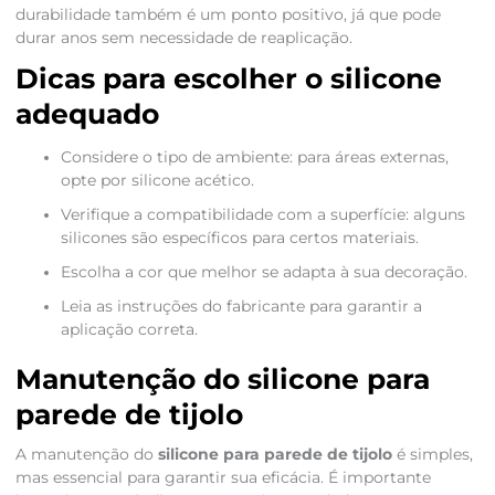
durabilidade também é um ponto positivo, já que pode
durar anos sem necessidade de reaplicação.
Dicas para escolher o silicone
adequado
Considere o tipo de ambiente: para áreas externas,
opte por silicone acético.
Verifique a compatibilidade com a superfície: alguns
silicones são específicos para certos materiais.
Escolha a cor que melhor se adapta à sua decoração.
Leia as instruções do fabricante para garantir a
aplicação correta.
Manutenção do silicone para
parede de tijolo
A manutenção do
silicone para parede de tijolo
é simples,
mas essencial para garantir sua eficácia. É importante