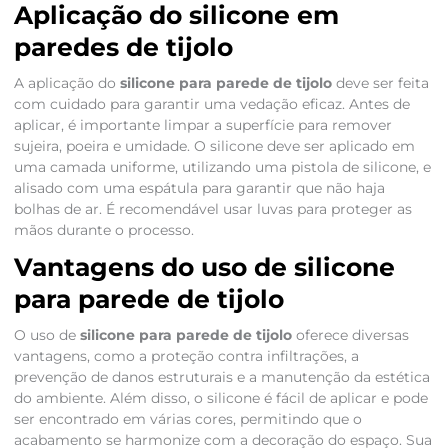
Aplicação do silicone em
paredes de tijolo
A aplicação do
silicone para parede de tijolo
deve ser feita
com cuidado para garantir uma vedação eficaz. Antes de
aplicar, é importante limpar a superfície para remover
sujeira, poeira e umidade. O silicone deve ser aplicado em
uma camada uniforme, utilizando uma pistola de silicone, e
alisado com uma espátula para garantir que não haja
bolhas de ar. É recomendável usar luvas para proteger as
mãos durante o processo.
Vantagens do uso de silicone
para parede de tijolo
O uso de
silicone para parede de tijolo
oferece diversas
vantagens, como a proteção contra infiltrações, a
prevenção de danos estruturais e a manutenção da estética
do ambiente. Além disso, o silicone é fácil de aplicar e pode
ser encontrado em várias cores, permitindo que o
acabamento se harmonize com a decoração do espaço. Sua