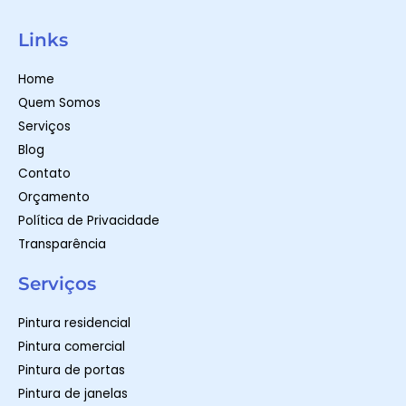
W
I
F
h
n
a
a
s
c
t
t
e
Links
s
a
b
a
g
o
p
r
o
Home
p
a
k
m
-
Quem Somos
f
Serviços
Blog
Contato
Orçamento
Política de Privacidade
Transparência
Serviços
Pintura residencial
Pintura comercial
Pintura de portas
Pintura de janelas