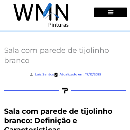
Ir
para
o
conteúdo
Quem Somos
Sala com parede de tijolinho
branco
Luiz Santos
Atualizado em: 17/12/2025
Sala com parede de tijolinho
branco: Definição e
Características