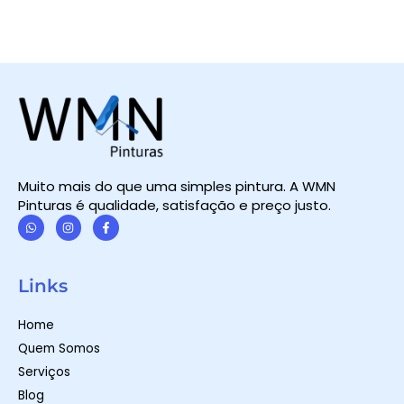
Muito mais do que uma simples pintura. A WMN
Pinturas é qualidade, satisfação e preço justo.
W
I
F
h
n
a
a
s
c
t
t
e
Links
s
a
b
a
g
o
p
r
o
Home
p
a
k
m
-
Quem Somos
f
Serviços
Blog