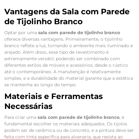
Vantagens da Sala com Parede
de Tijolinho Branco
Optar por uma
sala com parede de tijolinho branco
oferece diversas vantagens. Primeiramente, o tijolinho
branco reflete a luz, tornando o ambiente mais iluminado e
arejado. Além disso, esse tipo de revestimento é
extremamente versátil, podendo ser combinado com
diferentes estilos de móveis e acessórios, desde o rústico
até o contemporâneo. A manutenção é relativamente
simples, e a durabilidade do material garante que a estética
se mantenha ao longo do tempo.
Materiais e Ferramentas
Necessárias
Para criar uma
sala com parede de tijolinho branco
, é
fundamental escolher os materiais adequados. Os tijolos
podem ser de cerâmica ou de concreto, e a pintura deve ser
feita com tinta específica para alvenaria, que resista ao