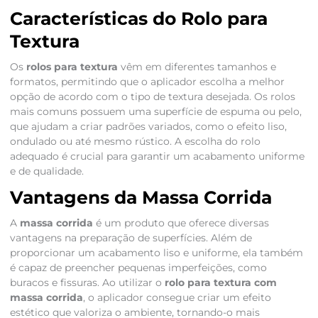
Características do Rolo para
Textura
Os
rolos para textura
vêm em diferentes tamanhos e
formatos, permitindo que o aplicador escolha a melhor
opção de acordo com o tipo de textura desejada. Os rolos
mais comuns possuem uma superfície de espuma ou pelo,
que ajudam a criar padrões variados, como o efeito liso,
ondulado ou até mesmo rústico. A escolha do rolo
adequado é crucial para garantir um acabamento uniforme
e de qualidade.
Vantagens da Massa Corrida
A
massa corrida
é um produto que oferece diversas
vantagens na preparação de superfícies. Além de
proporcionar um acabamento liso e uniforme, ela também
é capaz de preencher pequenas imperfeições, como
buracos e fissuras. Ao utilizar o
rolo para textura com
massa corrida
, o aplicador consegue criar um efeito
estético que valoriza o ambiente, tornando-o mais