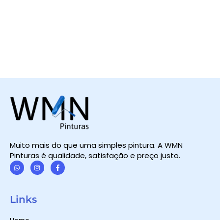
Muito mais do que uma simples pintura. A WMN
Pinturas é qualidade, satisfação e preço justo.
W
I
F
h
n
a
a
s
c
t
t
e
Links
s
a
b
a
g
o
p
r
o