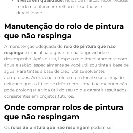
Invista em qualidade:
Rolos de marcas reconhecidas
tendem a oferecer melhores resultados e
durabilidade.
Manutenção do rolo de pintura
que não respinga
A manutenção adequada do
rolo de pintura que não
respinga
é crucial para garantir sua longevidade e
desempenho. Após o uso, limpe o rolo imediatamente com
água e sabão, especialmente se você utilizou tinta à base de
água. Para tintas à base de óleo, utilize solventes
apropriados. Armazene o rolo em um local seco e arejado,
evitando que as fibras se deformem. Uma boa manutenção
pode prolongar a vida útil do seu rolo e garantir resultados
consistentes em projetos futuros.
Onde comprar rolos de pintura
que não respingam
Os
rolos de pintura que não respingam
podem ser