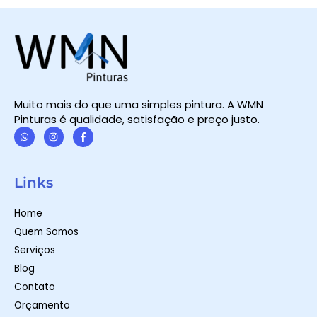
Muito mais do que uma simples pintura. A WMN
Pinturas é qualidade, satisfação e preço justo.
W
I
F
h
n
a
a
s
c
t
t
e
Links
s
a
b
a
g
o
p
r
o
Home
p
a
k
m
-
Quem Somos
f
Serviços
Blog
Contato
Orçamento