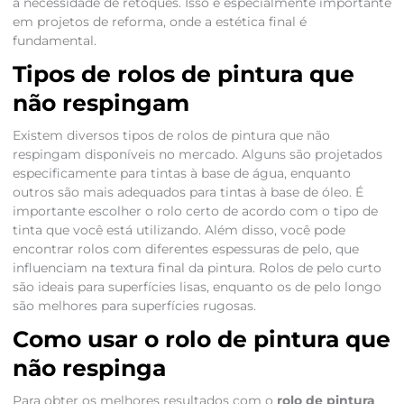
a necessidade de retoques. Isso é especialmente importante
em projetos de reforma, onde a estética final é
fundamental.
Tipos de rolos de pintura que
não respingam
Existem diversos tipos de rolos de pintura que não
respingam disponíveis no mercado. Alguns são projetados
especificamente para tintas à base de água, enquanto
outros são mais adequados para tintas à base de óleo. É
importante escolher o rolo certo de acordo com o tipo de
tinta que você está utilizando. Além disso, você pode
encontrar rolos com diferentes espessuras de pelo, que
influenciam na textura final da pintura. Rolos de pelo curto
são ideais para superfícies lisas, enquanto os de pelo longo
são melhores para superfícies rugosas.
Como usar o rolo de pintura que
não respinga
Para obter os melhores resultados com o
rolo de pintura