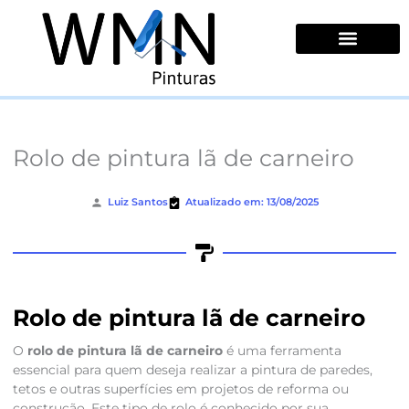
Ir
para
o
conteúdo
Quem Somos
Rolo de pintura lã de carneiro
Luiz Santos
Atualizado em: 13/08/2025
Rolo de pintura lã de carneiro
O
rolo de pintura lã de carneiro
é uma ferramenta
essencial para quem deseja realizar a pintura de paredes,
tetos e outras superfícies em projetos de reforma ou
construção. Este tipo de rolo é conhecido por sua