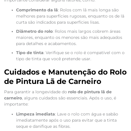
importante considerar alguns fatores, como:
Comprimento da lã
: Rolos com lã mais longa são
melhores para superfícies rugosas, enquanto os de lã
curta são indicados para superfícies lisas.
Diâmetro do rolo
: Rolos mais largos cobrem áreas
maiores, enquanto os menores são mais adequados
para detalhes e acabamentos.
Tipo de tinta
: Verifique se o rolo é compatível com o
tipo de tinta que você pretende usar.
Cuidados e Manutenção do Rolo
de Pintura Lã de Carneiro
Para garantir a longevidade do
rolo de pintura lã de
carneiro
, alguns cuidados são essenciais. Após o uso, é
importante:
Limpeza imediata
: Lave o rolo com água e sabão
imediatamente após o uso para evitar que a tinta
seque e danifique as fibras.