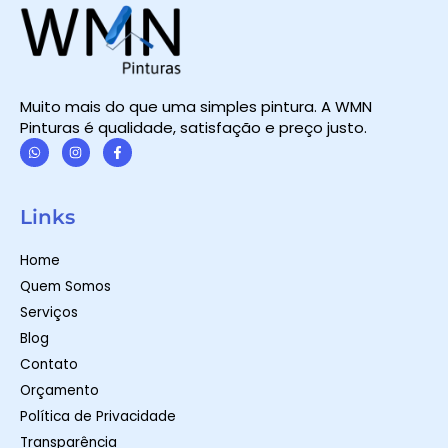
Muito mais do que uma simples pintura. A WMN
Pinturas é qualidade, satisfação e preço justo.
W
I
F
h
n
a
a
s
c
t
t
e
Links
s
a
b
a
g
o
p
r
o
Home
p
a
k
m
-
Quem Somos
f
Serviços
Blog
Contato
Orçamento
Política de Privacidade
Transparência