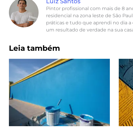
Luiz Santos
Pintor profissional com mais de 8 a
residencial na zona leste de São Paul
práticas e tudo que aprendi no dia a 
um resultado de verdade na sua casa
Leia também