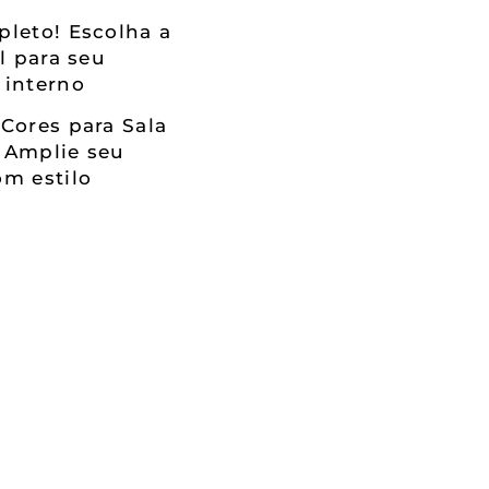
leto! Escolha a
al para seu
 interno
Cores para Sala
 Amplie seu
m estilo