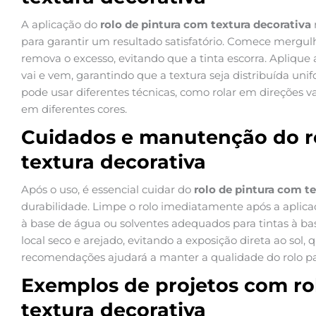
A aplicação do
rolo de pintura com textura decorativa
para garantir um resultado satisfatório. Comece mergulh
remova o excesso, evitando que a tinta escorra. Apliqu
vai e vem, garantindo que a textura seja distribuída uni
pode usar diferentes técnicas, como rolar em direções 
em diferentes cores.
Cuidados e manutenção do r
textura decorativa
Após o uso, é essencial cuidar do
rolo de pintura com t
durabilidade. Limpe o rolo imediatamente após a aplicaç
à base de água ou solventes adequados para tintas à b
local seco e arejado, evitando a exposição direta ao sol, 
recomendações ajudará a manter a qualidade do rolo par
Exemplos de projetos com ro
textura decorativa