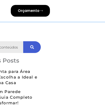
Orçamento
 Posts
nta para Área
Escolha a Ideal e
ua Casa
em Parede
Guia Completo
sformar!