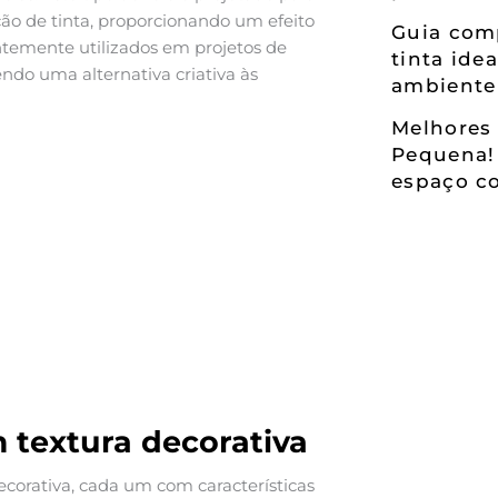
ção de tinta, proporcionando um efeito
Guia comp
uentemente utilizados em projetos de
tinta ide
ndo uma alternativa criativa às
ambiente
Melhores 
Pequena!
espaço co
m textura decorativa
ecorativa, cada um com características