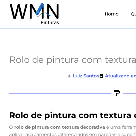
Ir
para
Home
Q
o
conteúdo
Rolo de pintura com textura
Luiz Santos
Atualizado e
Rolo de pintura com textura 
O
rolo de pintura com textura decorativa
é uma ferram
aplicar acabamentos diferenciados em paredes e superfíc