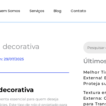
uem Somos
Serviços
Blog
Contato
Search
 decorativa
m: 29/07/2025
Últimos
Melhor Ti
Externa! 
Proteja s
decorativa
Textura 
Externa: 
enta essencial para quem deseja
para Tran
ies. Este tipo de rolo é projetado para