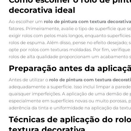
decorativa ideal
Ao escolher um
rolo de pintura com textura decorativ
fatores. Primeiramente, avalie o tipo de superfície que 
exigir rolos com pelos mais longos, enquanto superfície
rolos de espuma. Além disso, pense no efeito desejado; 
opte por rolos com texturas moldadas. Por fim, verifique 
rolos de alta qualidade proporcionam um acabamento su
Preparação antes da aplicaç
Antes de utilizar o
rolo de pintura com textura decorat
adequadamente a superfície. Isso inclui limpar a parede,
quaisquer imperfeições. A aplicação de uma demão de
especialmente em superfícies novas ou muito porosas, p
aderência da tinta e uniformidade na aplicação da textu
Técnicas de aplicação do rol
textura decorativa