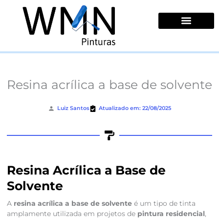
Ir
para
o
conteúdo
Quem Somos
Resina acrílica a base de solvente
Luiz Santos
Atualizado em: 22/08/2025
Resina Acrílica a Base de
Solvente
A
resina acrílica a base de solvente
é um tipo de tinta
amplamente utilizada em projetos de
pintura residencial
,