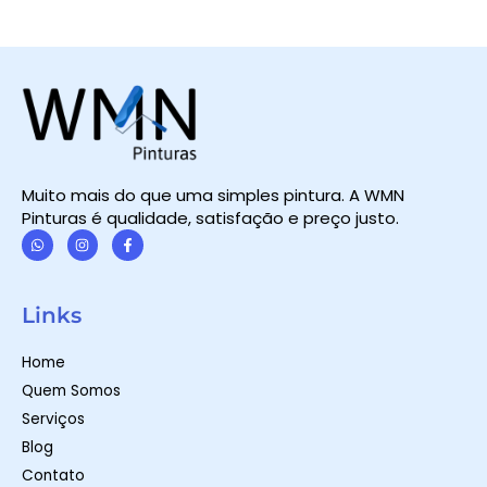
Muito mais do que uma simples pintura. A WMN
Pinturas é qualidade, satisfação e preço justo.
W
I
F
h
n
a
a
s
c
t
t
e
Links
s
a
b
a
g
o
p
r
o
Home
p
a
k
m
-
Quem Somos
f
Serviços
Blog
Contato