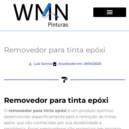
Ir
para
o
conteúdo
Quem Somos
Removedor para tinta epóxi
Luiz Santos
Atualizado em: 29/04/2025
Removedor para tinta epóxi
O
removedor para tinta epóxi
é um produto químico
desenvolvido especificamente para a remoção de tintas
epóxi, que são conhecidas por sua durabilidade e
resistência. Esses removedores são essenciais em projetos