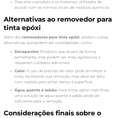
Descarte o produto e os materiais utilizados de
acordo com as normas locais de resíduos químicos.
Alternativas ao removedor para
tinta epóxi
Além dos
removedores para tinta epóxi
, existem outras
alternativas que podem ser consideradas, como:
Decapantes:
Produtos que atuam de forma
semelhante, mas podem ser mais agressivos e
requerem cuidados adicionais.
Calor:
O uso de pistolas de calor pode amolecer a
tinta, facilitando sua remoção, mas deve ser feito
com cautela para evitar danos à superfície.
Água quente e sabão:
Para tintas epóxi mais finas,
uma solução de água quente e sabão pode ser
suficiente para a remoção.
Considerações finais sobre o