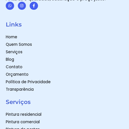
W
I
F
h
n
a
a
s
c
t
t
e
Links
s
a
b
a
g
o
p
r
o
Home
p
a
k
m
-
Quem Somos
f
Serviços
Blog
Contato
Orçamento
Política de Privacidade
Transparência
Serviços
Pintura residencial
Pintura comercial