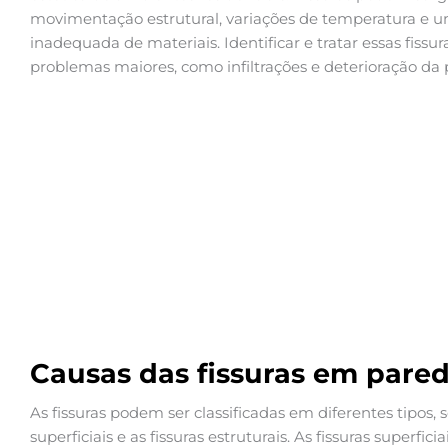
movimentação estrutural, variações de temperatura e 
inadequada de materiais. Identificar e tratar essas fissur
problemas maiores, como infiltrações e deterioração da 
Causas das fissuras em pare
As fissuras podem ser classificadas em diferentes tipos,
superficiais e as fissuras estruturais. As fissuras superf