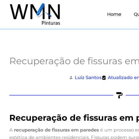
Ir
para
Home
Q
o
conteúdo
Recuperação de fissuras e
Luiz Santos
Atualizado e
Recuperação de fissuras em 
A
recuperação de fissuras em paredes
é um processo es
estética de ambientes residenciais. Fissuras podem surgi