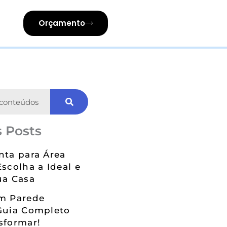
Orçamento
 Posts
nta para Área
Escolha a Ideal e
ua Casa
em Parede
Guia Completo
sformar!