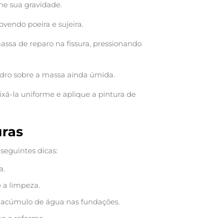
ine sua gravidade.
ovendo poeira e sujeira.
ssa de reparo na fissura, pressionando
.
 vidro sobre a massa ainda úmida.
ixá-la uniforme e aplique a pintura de
uras
 seguintes dicas:
a.
 a limpeza.
 acúmulo de água nas fundações.