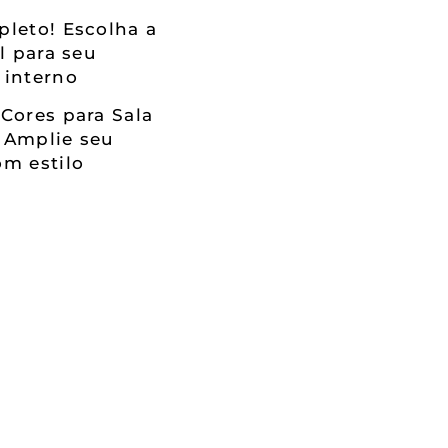
leto! Escolha a
al para seu
 interno
Cores para Sala
 Amplie seu
m estilo