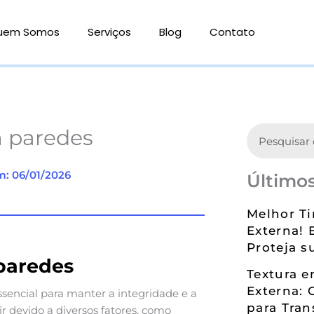
uem Somos
Serviços
Blog
Contato
Search
m paredes
m: 06/01/2026
Últimos
Melhor Ti
Externa! 
Proteja s
paredes
Textura 
Externa: 
sencial para manter a integridade e a
para Tran
r devido a diversos fatores, como