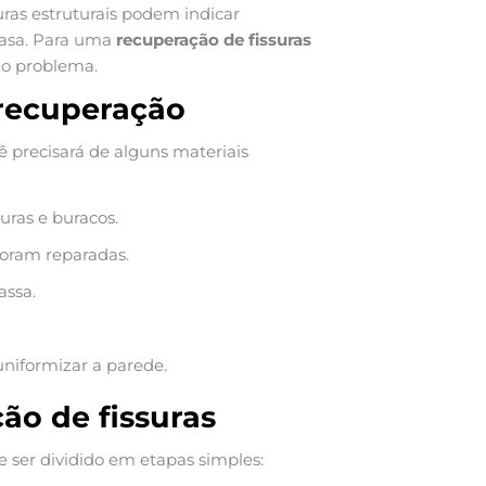
ras estruturais podem indicar
casa. Para uma
recuperação de fissuras
do problema.
 recuperação
cê precisará de alguns materiais
uras e buracos.
foram reparadas.
assa.
uniformizar a parede.
ão de fissuras
 ser dividido em etapas simples: