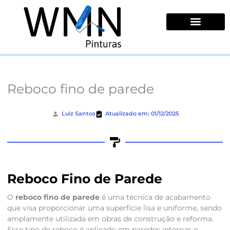
Ir
para
o
conteúdo
Quem Somos
Reboco fino de parede
Luiz Santos
Atualizado em: 01/12/2025
Reboco Fino de Parede
O
reboco fino de parede
é uma técnica de acabamento
que visa proporcionar uma superfície lisa e uniforme, sendo
amplamente utilizada em obras de construção e reforma.
Esse tipo de reboco é aplicado em paredes internas e