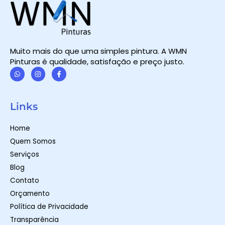
Muito mais do que uma simples pintura. A WMN
Pinturas é qualidade, satisfação e preço justo.
W
I
F
h
n
a
a
s
c
t
t
e
Links
s
a
b
a
g
o
p
r
o
Home
p
a
k
m
-
Quem Somos
f
Serviços
Blog
Contato
Orçamento
Política de Privacidade
Transparência