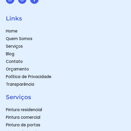
W
I
F
h
n
a
a
s
c
t
t
e
Links
s
a
b
a
g
o
p
r
o
Home
p
a
k
m
-
Quem Somos
f
Serviços
Blog
Contato
Orçamento
Política de Privacidade
Transparência
Serviços
Pintura residencial
Pintura comercial
Pintura de portas