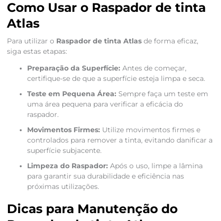
Como Usar o Raspador de tinta
Atlas
Para utilizar o
Raspador de tinta Atlas
de forma eficaz,
siga estas etapas:
Preparação da Superfície:
Antes de começar,
certifique-se de que a superfície esteja limpa e seca.
Teste em Pequena Área:
Sempre faça um teste em
uma área pequena para verificar a eficácia do
raspador.
Movimentos Firmes:
Utilize movimentos firmes e
controlados para remover a tinta, evitando danificar a
superfície subjacente.
Limpeza do Raspador:
Após o uso, limpe a lâmina
para garantir sua durabilidade e eficiência nas
próximas utilizações.
Dicas para Manutenção do