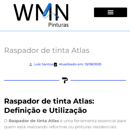
Ir
para
o
conteúdo
Quem Somos
Raspador de tinta Atlas
Luiz Santos
Atualizado em: 13/08/2025
Raspador de tinta Atlas:
Definição e Utilização
O
Raspador de tinta Atlas
é uma ferramenta essencial para
quem está realizando reformas ou pinturas residenciais.