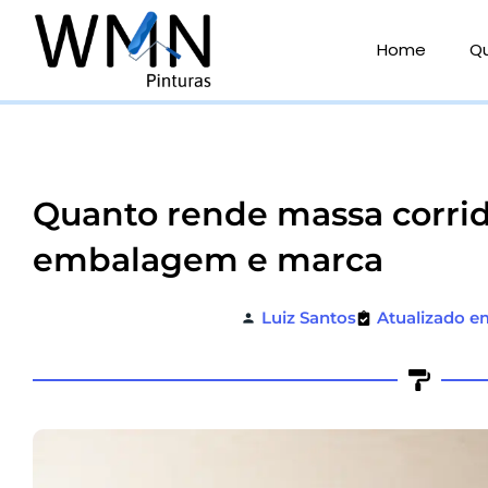
Ir
para
Home
Q
o
conteúdo
Quanto rende massa corrid
embalagem e marca
Luiz Santos
Atualizado e