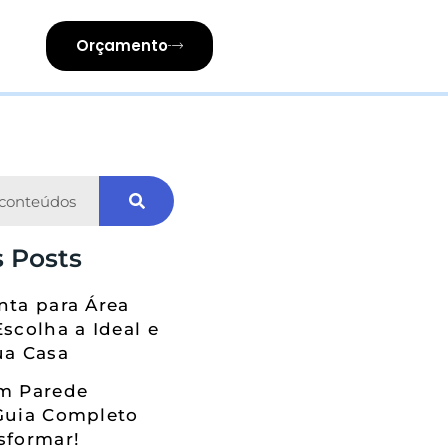
Orçamento
 Posts
nta para Área
Escolha a Ideal e
ua Casa
em Parede
Guia Completo
sformar!