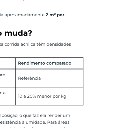
traia aproximadamente
2 m² por
to muda?
a corrida acrílica têm densidades
Rendimento comparado
com
Referência
rta
10 a 20% menor por kg
mposição, o que faz ela render um
sistência à umidade. Para áreas