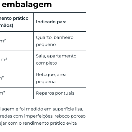
e embalagem
ento prático
Indicado para
emãos)
Quarto, banheiro
 m²
pequeno
Sala, apartamento
 m²
completo
Retoque, área
m²
pequena
 m²
Reparos pontuais
gem e foi medido em superfície lisa,
aredes com imperfeições, reboco poroso
ar com o rendimento prático evita