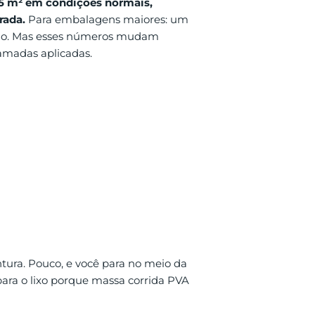
 25 m² em condições normais,
rada.
Para embalagens maiores: um
rio. Mas esses números mudam
amadas aplicadas.
tura. Pouco, e você para no meio da
 para o lixo porque massa corrida PVA