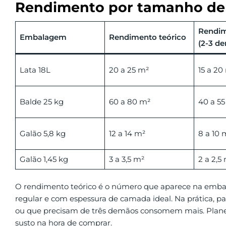
Rendimento por tamanho d
Rendim
Embalagem
Rendimento teórico
(2-3 d
Lata 18L
20 a 25 m²
15 a 20
Balde 25 kg
60 a 80 m²
40 a 55
Galão 5,8 kg
12 a 14 m²
8 a 10 
Galão 1,45 kg
3 a 3,5 m²
2 a 2,5
O rendimento teórico é o número que aparece na embala
regular e com espessura de camada ideal. Na prática, p
ou que precisam de três demãos consomem mais. Planej
susto na hora de comprar.