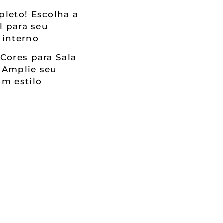
leto! Escolha a
al para seu
 interno
Cores para Sala
 Amplie seu
m estilo