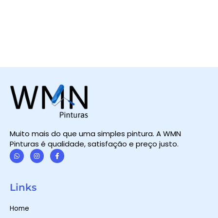
Muito mais do que uma simples pintura. A WMN
Pinturas é qualidade, satisfação e preço justo.
W
I
F
h
n
a
a
s
c
t
t
e
Links
s
a
b
a
g
o
p
r
o
Home
p
a
k
m
-