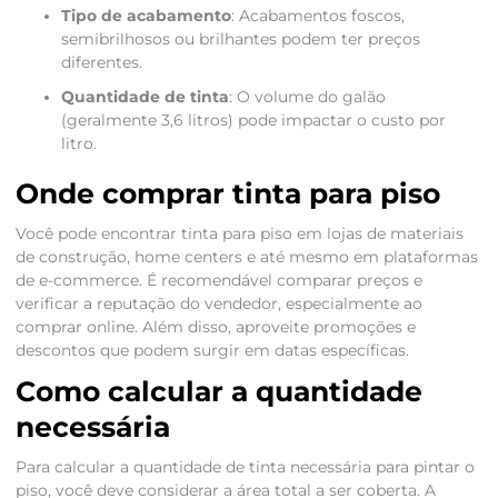
Tipo de acabamento
: Acabamentos foscos,
semibrilhosos ou brilhantes podem ter preços
diferentes.
Quantidade de tinta
: O volume do galão
(geralmente 3,6 litros) pode impactar o custo por
litro.
Onde comprar tinta para piso
Você pode encontrar tinta para piso em lojas de materiais
de construção, home centers e até mesmo em plataformas
de e-commerce. É recomendável comparar preços e
verificar a reputação do vendedor, especialmente ao
comprar online. Além disso, aproveite promoções e
descontos que podem surgir em datas específicas.
Como calcular a quantidade
necessária
Para calcular a quantidade de tinta necessária para pintar o
piso, você deve considerar a área total a ser coberta. A