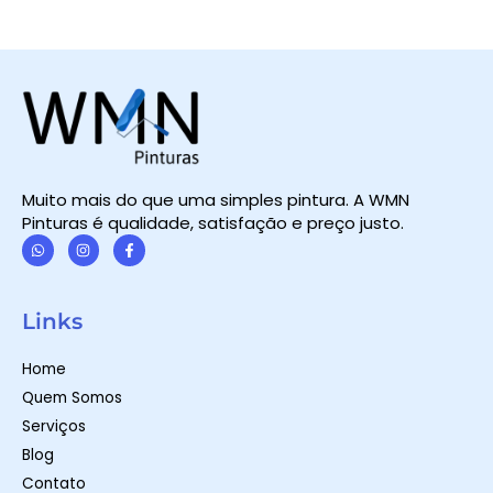
Muito mais do que uma simples pintura. A WMN
Pinturas é qualidade, satisfação e preço justo.
W
I
F
h
n
a
a
s
c
t
t
e
Links
s
a
b
a
g
o
p
r
o
Home
p
a
k
m
-
Quem Somos
f
Serviços
Blog
Contato