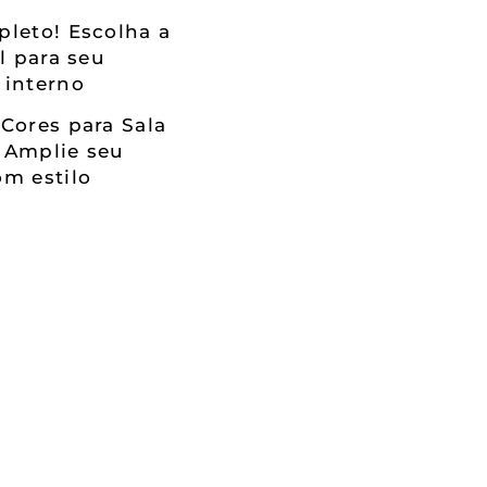
leto! Escolha a
al para seu
 interno
Cores para Sala
 Amplie seu
m estilo