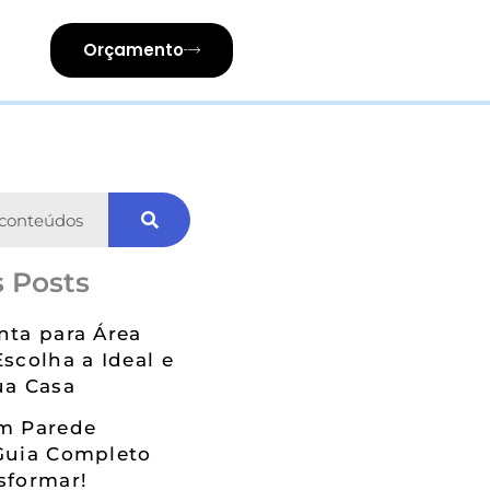
Orçamento
 Posts
nta para Área
Escolha a Ideal e
ua Casa
em Parede
Guia Completo
sformar!