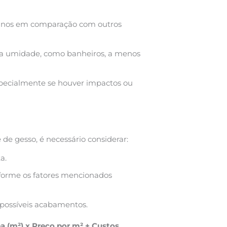
 danos em comparação com outros
ta umidade, como banheiros, a menos
specialmente se houver impactos ou
de gesso, é necessário considerar:
a.
forme os fatores mencionados
 possíveis acabamentos.
ea (m²) x Preço por m² + Custos