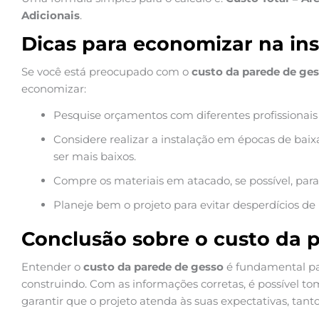
Adicionais
.
Dicas para economizar na in
Se você está preocupado com o
custo da parede de ge
economizar:
Pesquise orçamentos com diferentes profissionais
Considere realizar a instalação em épocas de b
ser mais baixos.
Compre os materiais em atacado, se possível, para
Planeje bem o projeto para evitar desperdícios de 
Conclusão sobre o custo da 
Entender o
custo da parede de gesso
é fundamental p
construindo. Com as informações corretas, é possível t
garantir que o projeto atenda às suas expectativas, tanto