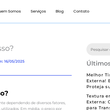
uem Somos
Serviços
Blog
Contato
Search
sso?
m: 16/05/2025
Últimos
Melhor Ti
Externa! 
Proteja s
so?
Textura 
Externa: 
nte dependendo de diversos fatores,
para Tran
 utilizados. Em média, o preço por