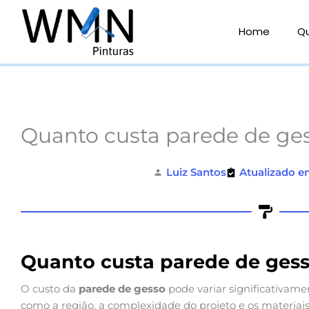
Ir
para
Home
Q
o
conteúdo
Quanto custa parede de ge
Luiz Santos
Atualizado e
Quanto custa parede de ges
O custo da
parede de gesso
pode variar significativame
como a região, a complexidade do projeto e os materiais