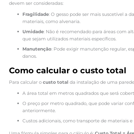
devem ser consideradas:
Fragilidade
: O gesso pode ser mais suscetível a
materiais, como alvenaria.
Umidade
: Não é recomendado para áreas com al
que sejam utilizados materiais específicos.
Manutenção
: Pode exigir manutenção regular, e
danos.
Como calcular o custo total
Para calcular o
custo total
da instalação de uma parede 
A área total em metros quadrados que será cobert
O preço por metro quadrado, que pode variar con
anteriormente.
Custos adicionais, como transporte de materiais e
Uma fórmula simples para o cálculo é:
Custo Total = Ár