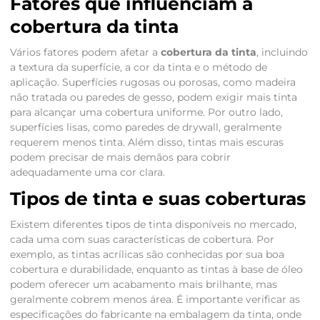
Fatores que influenciam a
cobertura da tinta
Vários fatores podem afetar a
cobertura da tinta
, incluindo
a textura da superfície, a cor da tinta e o método de
aplicação. Superfícies rugosas ou porosas, como madeira
não tratada ou paredes de gesso, podem exigir mais tinta
para alcançar uma cobertura uniforme. Por outro lado,
superfícies lisas, como paredes de drywall, geralmente
requerem menos tinta. Além disso, tintas mais escuras
podem precisar de mais demãos para cobrir
adequadamente uma cor clara.
Tipos de tinta e suas coberturas
Existem diferentes tipos de tinta disponíveis no mercado,
cada uma com suas características de cobertura. Por
exemplo, as tintas acrílicas são conhecidas por sua boa
cobertura e durabilidade, enquanto as tintas à base de óleo
podem oferecer um acabamento mais brilhante, mas
geralmente cobrem menos área. É importante verificar as
especificações do fabricante na embalagem da tinta, onde