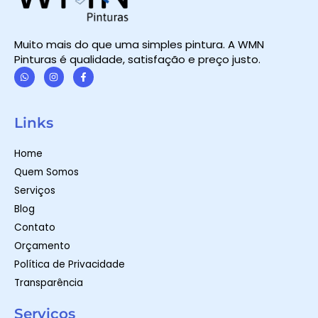
Muito mais do que uma simples pintura. A WMN
Pinturas é qualidade, satisfação e preço justo.
W
I
F
h
n
a
a
s
c
t
t
e
Links
s
a
b
a
g
o
p
r
o
Home
p
a
k
m
-
Quem Somos
f
Serviços
Blog
Contato
Orçamento
Política de Privacidade
Transparência
Serviços