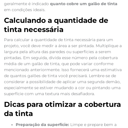
geralmente é indicado
quanto cobre um galão de tinta
em condições ideais.
Calculando a quantidade de
tinta necessária
Para calcular a quantidade de tinta necessária para um
projeto, você deve medir a área a ser pintada. Multiplique a
largura pela altura das paredes ou superfícies a serem
pintadas. Em seguida, divida esse número pela cobertura
média de um galão de tinta, que pode variar conforme
mencionado anteriormente. Isso fornecerá uma estimativa
de quantos galões de tinta você precisará. Lembre-se de
considerar a possibilidade de aplicar uma segunda demão,
especialmente se estiver mudando a cor ou pintando uma
superfície com uma textura mais desafiadora.
Dicas para otimizar a cobertura
da tinta
Preparação da superfície:
Limpe e prepare bem a