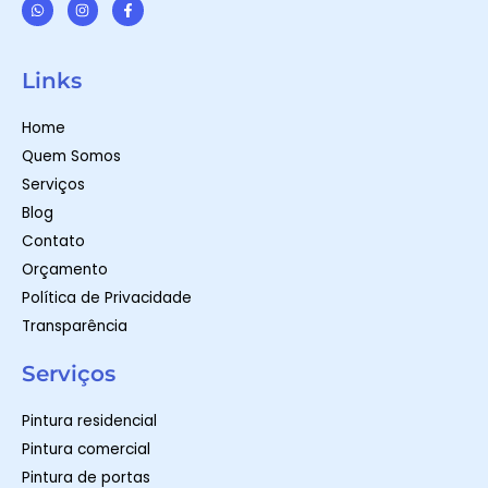
W
I
F
h
n
a
a
s
c
t
t
e
Links
s
a
b
a
g
o
p
r
o
Home
p
a
k
m
-
Quem Somos
f
Serviços
Blog
Contato
Orçamento
Política de Privacidade
Transparência
Serviços
Pintura residencial
Pintura comercial
Pintura de portas