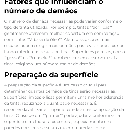
Fatores que influenciam o
número de demãos
O número de demãos necessárias pode variar conforme o
tipo de tinta utilizada. Por exemplo, tintas **acrílicas**
geralmente oferecem melhor cobertura em comparação
com tintas **à base de óleo**. Além disso, cores mais
escuras podem exigir mais demãos para evitar que a cor de
fundo interfira no resultado final. Superfícies porosas, como
**gesso** ou **madeira**, também podem absorver mais
tinta, exigindo um número maior de demãos.
Preparação da superfície
A preparação da superfície é um passo crucial para
determinar quantas demãos de tinta serão necessárias.
Superfícies limpas e lisas permitem uma melhor aderência
da tinta, reduzindo a quantidade necessária. É
recomendável lixar e limpar a parede antes da aplicação da
tinta. O uso de um **primer** pode ajudar a uniformizar a
superfície e melhorar a cobertura, especialmente em
paredes com cores escuras ou em materiais como