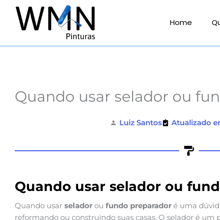
Ir
para
Home
Q
o
conteúdo
Quando usar selador ou fu
Luiz Santos
Atualizado e
Quando usar selador ou fun
Quando usar
selador
ou
fundo preparador
é uma dúvid
reformando ou construindo suas casas. O selador é um 