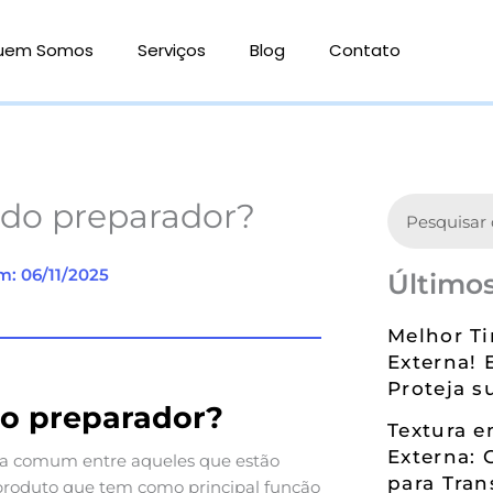
uem Somos
Serviços
Blog
Contato
Search
ndo preparador?
m: 06/11/2025
Últimos
Melhor Ti
Externa! 
Proteja s
do preparador?
Textura 
Externa: 
a comum entre aqueles que estão
para Tran
produto que tem como principal função