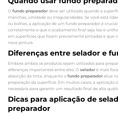
Quando usar fundo preparad
O
fundo preparador
deve ser utilizado quando a superf
manchas, umidade ou irregularidades. Se você está li
ou bolhas, a aplicação de um fundo preparador é crucial 
corretamente e que o acabamento final seja liso e unifor
em superfícies que foram previamente pintadas e que 
nova pintura.
Diferenças entre selador e f
Embora ambos os produtos sejam utilizados para prepara
diferenças importantes entre eles. O
selador
é mais foca
absorção da tinta, enquanto o
fundo preparador
atua na
preparação da superfície. Em muitos casos, a aplicação
necessária para garantir um resultado final de alta qual
Dicas para aplicação de sela
preparador