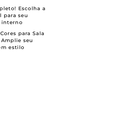
leto! Escolha a
al para seu
 interno
Cores para Sala
 Amplie seu
m estilo