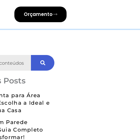
Orçamento
 Posts
nta para Área
Escolha a Ideal e
ua Casa
em Parede
Guia Completo
sformar!