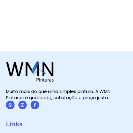
Muito mais do que uma simples pintura. A WMN
Pinturas é qualidade, satisfação e preço justo.
W
I
F
h
n
a
a
s
c
t
t
e
Links
s
a
b
a
g
o