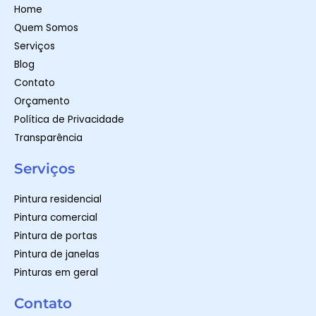
p
r
o
Home
p
a
k
m
-
Quem Somos
f
Serviços
Blog
Contato
Orçamento
Política de Privacidade
Transparência
Serviços
Pintura residencial
Pintura comercial
Pintura de portas
Pintura de janelas
Pinturas em geral
Contato