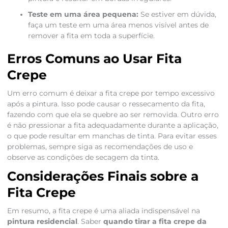
Teste em uma área pequena:
Se estiver em dúvida,
faça um teste em uma área menos visível antes de
remover a fita em toda a superfície.
Erros Comuns ao Usar Fita
Crepe
Um erro comum é deixar a fita crepe por tempo excessivo
após a pintura. Isso pode causar o ressecamento da fita,
fazendo com que ela se quebre ao ser removida. Outro erro
é não pressionar a fita adequadamente durante a aplicação,
o que pode resultar em manchas de tinta. Para evitar esses
problemas, sempre siga as recomendações de uso e
observe as condições de secagem da tinta.
Considerações Finais sobre a
Fita Crepe
Em resumo, a fita crepe é uma aliada indispensável na
pintura residencial
. Saber
quando tirar a fita crepe da