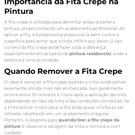
Importância da Fita Crepe na
Pintura
A fita crepe é utilizada para delimitar áreas durante a
pintura, proporcionando um acabamento profissional. Ao
aplicar a fita, é fundamental pressioná-la bem contra a
superfície para evitar que a tinta infiltre por baixo. O uso
correto da fita crepe pode fazer toda a diferença,
especialmente em projetos de
pintura residencial
, onde a
estética é uma prioridade.
Quando Remover a Fita Crepe
O ideal é remover a fita crepe quando a tinta ainda estiver
levemente úmida, mas não encharcada. Isso geralmente
ocorre entre 30 minutos a 1 hora após a aplicação da tinta,
dependendo do tipo de tinta e das condições climáticas. Se
a tinta estiver muito seca, a fita pode puxar a tinta ao ser
retirada, resultando em um acabamento irregular.
Portanto, a resposta para
quando tirar a fita crepe da
pintura
é: observe a secagem da tinta e remova-a com
cuidado.