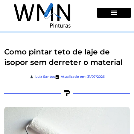
Ir
para
o
conteúdo
Quem Somos
Como pintar teto de laje de
isopor sem derreter o material
Luiz Santos
Atualizado em: 31/07/2026