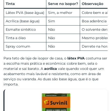
Tinta
Serve no isopor?
Observação
Látex PVA (base água)
Sim, a melhor
Cobre bem e ain
Acrílica (base água)
Sim
Boa aderência e 
Esmalte sintético
Não
O solvente derre
Tinta a óleo
Não
Mesmo problema
Spray comum
Não
Derrete na hora, 
Para teto de laje de isopor de casa, o
látex PVA
costuma ser
a escolha mais prática e econômica: cobre bem, sela o
material e sai barato. A
acrílica
vale quando você quer um
acabamento mais lavável e resistente, como em área de
serviço ou varanda. As duas são base água, que é o que
importa.