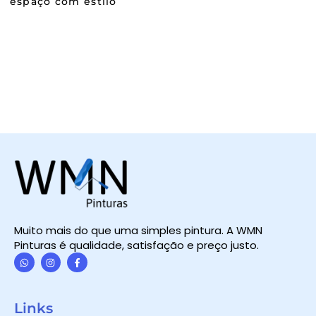
espaço com estilo
Muito mais do que uma simples pintura. A WMN
Pinturas é qualidade, satisfação e preço justo.
W
I
F
h
n
a
a
s
c
t
t
e
Links
s
a
b