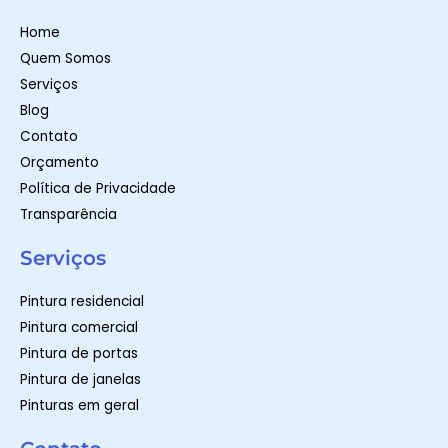
a
g
o
p
r
o
Home
p
a
k
m
-
Quem Somos
f
Serviços
Blog
Contato
Orçamento
Política de Privacidade
Transparência
Serviços
Pintura residencial
Pintura comercial
Pintura de portas
Pintura de janelas
Pinturas em geral