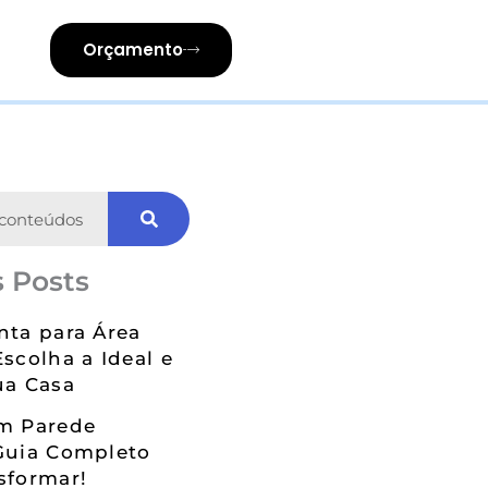
Orçamento
 Posts
nta para Área
Escolha a Ideal e
ua Casa
em Parede
Guia Completo
sformar!