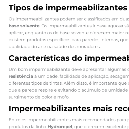
Tipos de impermeabilizantes
Os impermeabilizantes podem ser classificados em duas 
base solvente
. Os impermeabilizantes à base aquosa sã
aplicar, enquanto os de base solvente oferecem maior res
existem produtos específicos para paredes internas, que
qualidade do ar e na saúde dos moradores.
Características do impermeab
Um bom impermeabilizante deve apresentar algumas car
resistência
à umidade, facilidade de aplicação, secage
diferentes tipos de tintas. Além disso, é importante que
que a parede respire e evitando o acúmulo de umidade i
surgimento de bolor e mofo.
Impermeabilizantes mais r
Entre os impermeabilizantes mais recomendados para p
produtos da linha
Hydrorepel
, que oferecem excelente 