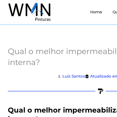
Ir
para
Home
Q
o
conteúdo
Qual o melhor impermeabil
interna?
Luiz Santos
Atualizado e
Qual o melhor impermeabiliz