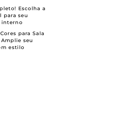
leto! Escolha a
al para seu
 interno
Cores para Sala
 Amplie seu
m estilo