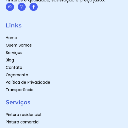
W
I
F
h
n
a
a
s
c
t
t
e
Links
s
a
b
a
g
o
p
r
o
Home
p
a
k
m
-
Quem Somos
f
Serviços
Blog
Contato
Orçamento
Política de Privacidade
Transparência
Serviços
Pintura residencial
Pintura comercial