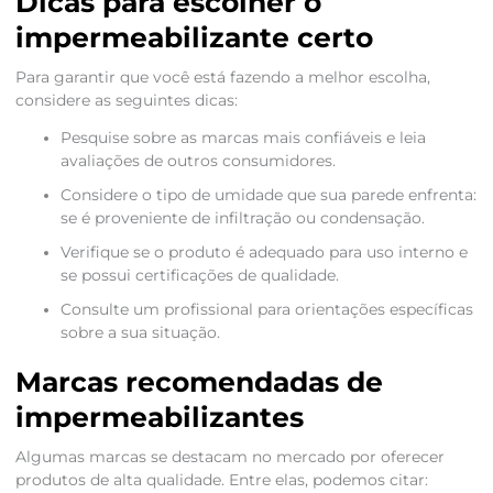
Dicas para escolher o
impermeabilizante certo
Para garantir que você está fazendo a melhor escolha,
considere as seguintes dicas:
Pesquise sobre as marcas mais confiáveis e leia
avaliações de outros consumidores.
Considere o tipo de umidade que sua parede enfrenta:
se é proveniente de infiltração ou condensação.
Verifique se o produto é adequado para uso interno e
se possui certificações de qualidade.
Consulte um profissional para orientações específicas
sobre a sua situação.
Marcas recomendadas de
impermeabilizantes
Algumas marcas se destacam no mercado por oferecer
produtos de alta qualidade. Entre elas, podemos citar: