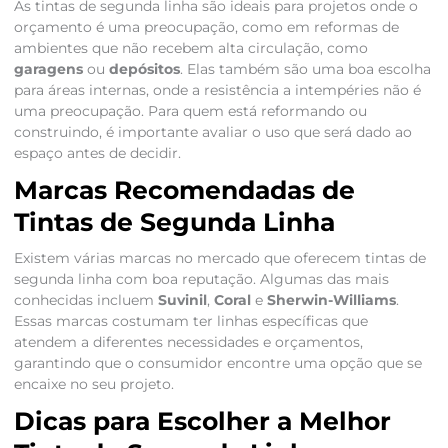
As tintas de segunda linha são ideais para projetos onde o
orçamento é uma preocupação, como em reformas de
ambientes que não recebem alta circulação, como
garagens
ou
depósitos
. Elas também são uma boa escolha
para áreas internas, onde a resistência a intempéries não é
uma preocupação. Para quem está reformando ou
construindo, é importante avaliar o uso que será dado ao
espaço antes de decidir.
Marcas Recomendadas de
Tintas de Segunda Linha
Existem várias marcas no mercado que oferecem tintas de
segunda linha com boa reputação. Algumas das mais
conhecidas incluem
Suvinil
,
Coral
e
Sherwin-Williams
.
Essas marcas costumam ter linhas específicas que
atendem a diferentes necessidades e orçamentos,
garantindo que o consumidor encontre uma opção que se
encaixe no seu projeto.
Dicas para Escolher a Melhor