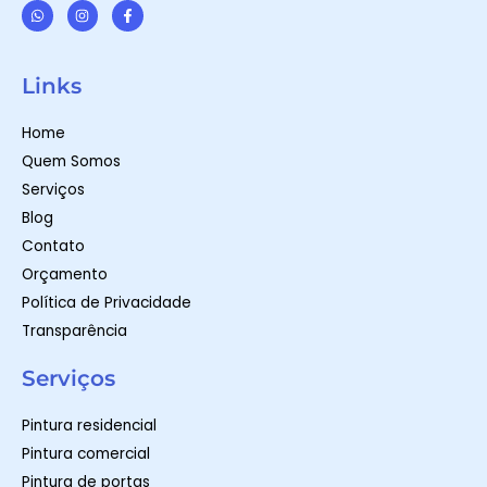
W
I
F
h
n
a
a
s
c
t
t
e
Links
s
a
b
a
g
o
p
r
o
Home
p
a
k
m
-
Quem Somos
f
Serviços
Blog
Contato
Orçamento
Política de Privacidade
Transparência
Serviços
Pintura residencial
Pintura comercial
Pintura de portas