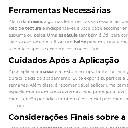
Ferramentas Necessárias
Além da
massa
, algumas ferramentas são essenciais pa
rolo de textura
é indispensável, e você pode escolher en
espuma ou pelos. Uma
espátula
também é útil para corr
Não se esqueça de utilizar um
balde
para misturar a m
superfície após a secagem, caso necessário.
Cuidados Após a Aplicação
Após aplicar a
massa
e a textura, é importante tomar al
durabilidade do acabamento. Evite expor a superfície a
semanas. Além disso, é recomendável aplicar uma cam
especialmente em áreas externas, para proteger a textura
manutenção periódica também é essencial para manter 
pintura.
Considerações Finais sobre a