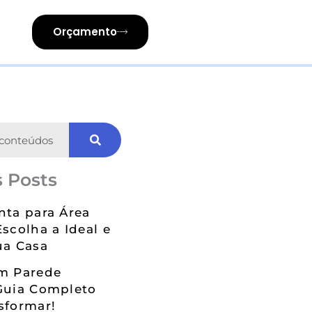
Orçamento
 Posts
nta para Área
Escolha a Ideal e
ua Casa
em Parede
Guia Completo
sformar!