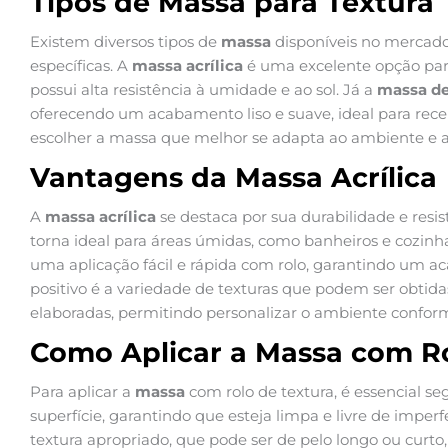
Tipos de Massa para Textura
Existem diversos tipos de
massa
disponíveis no mercado
específicas. A
massa acrílica
é uma excelente opção para
possui alta resistência à umidade e ao sol. Já a
massa de
oferecendo um acabamento liso e suave, ideal para receb
escolher a massa que melhor se adapta ao ambiente e ao
Vantagens da Massa Acrílica
A
massa acrílica
se destaca por sua durabilidade e resis
torna ideal para áreas úmidas, como banheiros e cozinha
uma aplicação fácil e rápida com rolo, garantindo um 
positivo é a variedade de texturas que podem ser obtida
elaboradas, permitindo personalizar o ambiente conform
Como Aplicar a Massa com Ro
Para aplicar a
massa
com rolo de textura, é essencial se
superfície, garantindo que esteja limpa e livre de imperf
textura apropriado, que pode ser de pelo longo ou curto