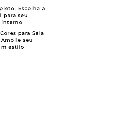
leto! Escolha a
al para seu
 interno
Cores para Sala
 Amplie seu
m estilo