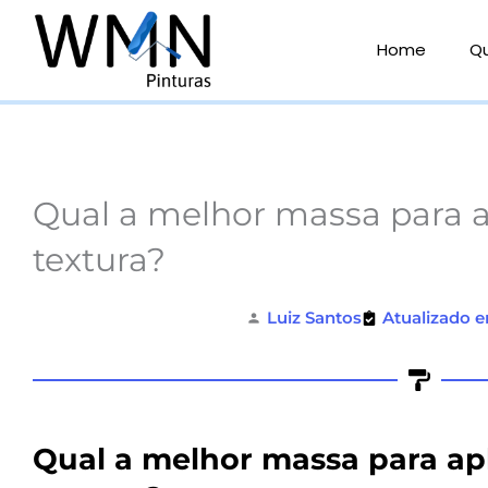
Ir
para
Home
Q
o
conteúdo
Qual a melhor massa para a
textura?
Luiz Santos
Atualizado e
Qual a melhor massa para apl