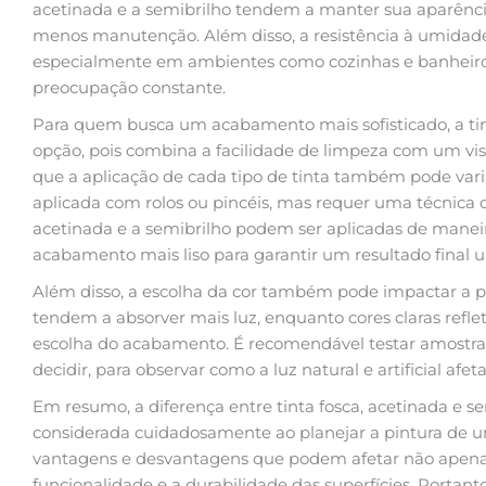
acetinada e a semibrilho tendem a manter sua aparênc
menos manutenção. Além disso, a resistência à umidade e
especialmente em ambientes como cozinhas e banheir
preocupação constante.
Para quem busca um acabamento mais sofisticado, a tin
opção, pois combina a facilidade de limpeza com um vis
que a aplicação de cada tipo de tinta também pode varia
aplicada com rolos ou pincéis, mas requer uma técnica c
acetinada e a semibrilho podem ser aplicadas de mane
acabamento mais liso para garantir um resultado final 
Além disso, a escolha da cor também pode impactar a pe
tendem a absorver mais luz, enquanto cores claras refle
escolha do acabamento. É recomendável testar amostra
decidir, para observar como a luz natural e artificial af
Em resumo, a diferença entre tinta fosca, acetinada e sem
considerada cuidadosamente ao planejar a pintura de u
vantagens e desvantagens que podem afetar não apena
funcionalidade e a durabilidade das superfícies. Portanto