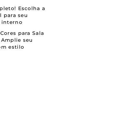
leto! Escolha a
al para seu
 interno
Cores para Sala
 Amplie seu
m estilo