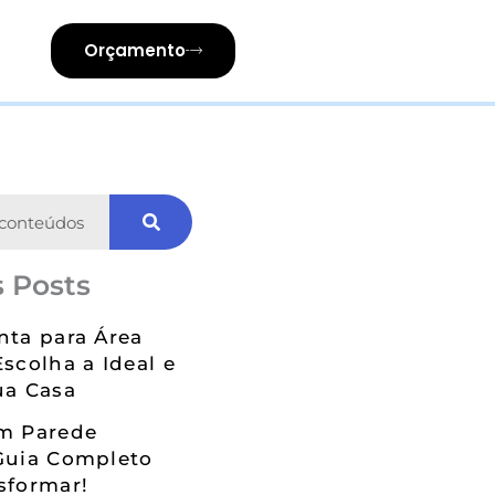
Orçamento
 Posts
nta para Área
Escolha a Ideal e
ua Casa
em Parede
Guia Completo
sformar!