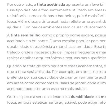
Por outro lado, a
tinta acetinada
apresenta um leve bril
Esse tipo de tinta é frequentemente utilizado em área
resistência, como cozinhas e banheiros, pois é mais fác
fosca. Além disso, a tinta acetinada reflete uma quant
ajudar a iluminar os ambientes sem causar ofuscament
A
tinta semibrilho
, como o próprio nome sugere, possu
acetinado e o brilhante. É uma escolha popular para port
durabilidade e resistência a manchas e umidade. Esse tip
tráfego, onde a necessidade de limpeza frequente é ma
realçar detalhes arquitetônicos e texturas nas superfícies
Quando se trata de escolher entre esses acabamentos, 
que a tinta será aplicada. Por exemplo, em áreas de estar
preferida por sua capacidade de criar um ambiente acol
em áreas como corredores ou salas de jantar, onde a lim
acetinada pode ser uma escolha mais prática.
Outro aspecto a ser considerado é a
durabilidade
e a
ma
fosca, embora esteticamente agradável, pode exigir ret