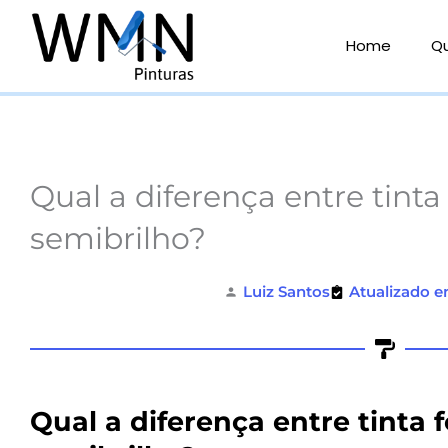
Ir
para
Home
Q
o
conteúdo
Qual a diferença entre tinta
semibrilho?
Luiz Santos
Atualizado e
Qual a diferença entre tinta 