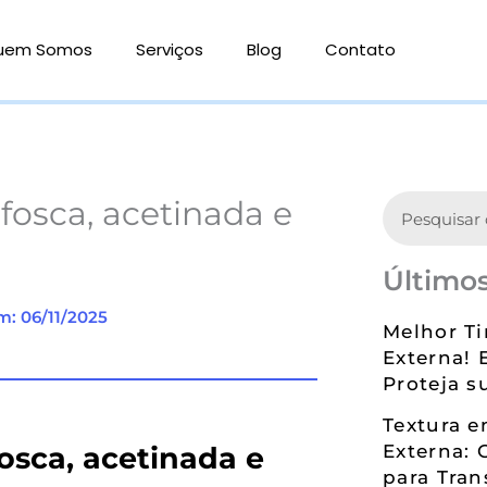
uem Somos
Serviços
Blog
Contato
Search
 fosca, acetinada e
Últimos
m: 06/11/2025
Melhor Ti
Externa! 
Proteja s
Textura 
fosca, acetinada e
Externa: 
para Tran