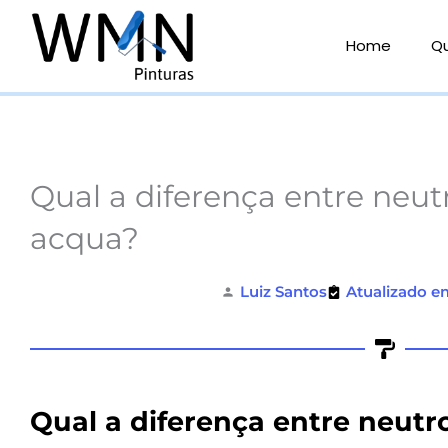
Ir
para
Home
Q
o
conteúdo
Qual a diferença entre neutr
acqua?
Luiz Santos
Atualizado e
Qual a diferença entre neutr