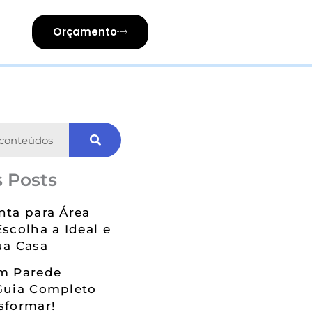
Orçamento
 Posts
nta para Área
Escolha a Ideal e
ua Casa
em Parede
Guia Completo
sformar!