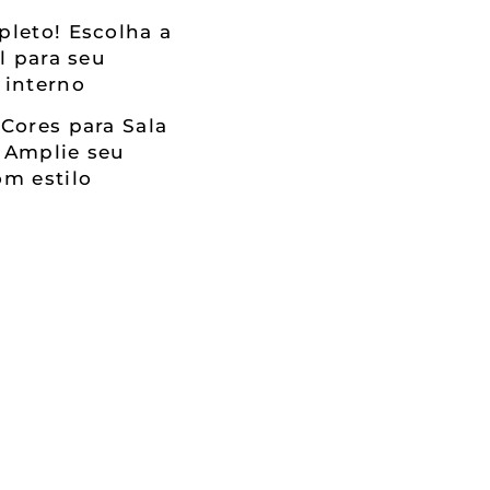
leto! Escolha a
al para seu
 interno
Cores para Sala
 Amplie seu
m estilo