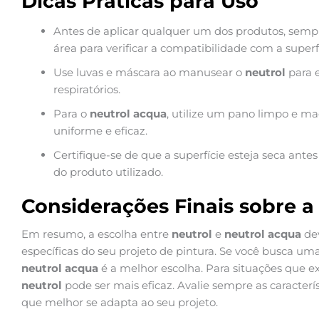
Dicas Práticas para Uso
Antes de aplicar qualquer um dos produtos, sem
área para verificar a compatibilidade com a superfí
Use luvas e máscara ao manusear o
neutrol
para e
respiratórios.
Para o
neutrol acqua
, utilize um pano limpo e ma
uniforme e eficaz.
Certifique-se de que a superfície esteja seca ante
do produto utilizado.
Considerações Finais sobre a
Em resumo, a escolha entre
neutrol
e
neutrol acqua
dev
específicas do seu projeto de pintura. Se você busca um
neutrol acqua
é a melhor escolha. Para situações que 
neutrol
pode ser mais eficaz. Avalie sempre as caracterí
que melhor se adapta ao seu projeto.