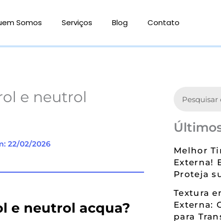
uem Somos
Serviços
Blog
Contato
Search
ol e neutrol
Últimos
m: 22/02/2026
Melhor Ti
Externa! 
Proteja s
Textura 
ol e neutrol acqua?
Externa: 
para Tran