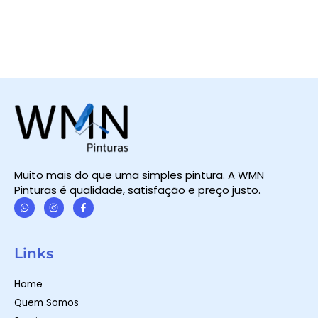
Muito mais do que uma simples pintura. A WMN
Pinturas é qualidade, satisfação e preço justo.
W
I
F
h
n
a
a
s
c
t
t
e
Links
s
a
b
a
g
o
p
r
o
Home
p
a
k
m
-
Quem Somos
f