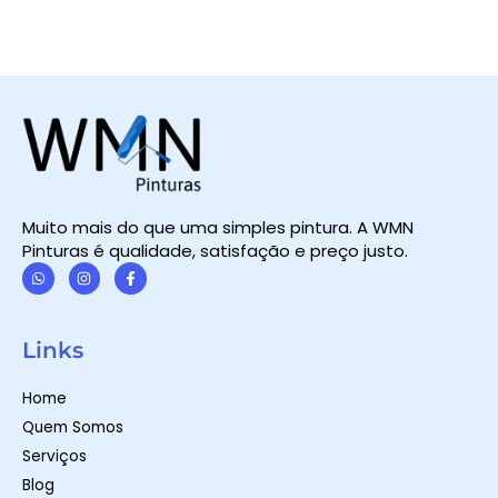
Muito mais do que uma simples pintura. A WMN
Pinturas é qualidade, satisfação e preço justo.
W
I
F
h
n
a
a
s
c
t
t
e
Links
s
a
b
a
g
o
p
r
o
Home
p
a
k
m
-
Quem Somos
f
Serviços
Blog