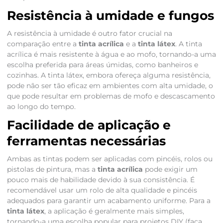
Resistência à umidade e fungos
A resistência à umidade é outro fator crucial na
comparação entre a
tinta acrílica
e a
tinta látex
. A tinta
acrílica é mais resistente à água e ao mofo, tornando-a uma
escolha preferida para áreas úmidas, como banheiros e
cozinhas. A tinta látex, embora ofereça alguma resistência,
pode não ser tão eficaz em ambientes com alta umidade, o
que pode resultar em problemas de mofo e descascamento
ao longo do tempo.
Facilidade de aplicação e
ferramentas necessárias
Ambas as tintas podem ser aplicadas com pincéis, rolos ou
pistolas de pintura, mas a
tinta acrílica
pode exigir um
pouco mais de habilidade devido à sua consistência. É
recomendável usar um rolo de alta qualidade e pincéis
adequados para garantir um acabamento uniforme. Para a
tinta látex
, a aplicação é geralmente mais simples,
tornando-a uma escolha popular para projetos DIY (faça