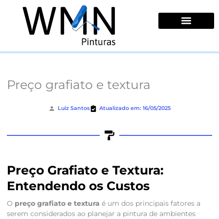
Ir
para
o
conteúdo
Quem Somos
Preço grafiato e textura
Luiz Santos
Atualizado em: 16/05/2025
Preço Grafiato e Textura:
Entendendo os Custos
O
preço grafiato e textura
é um dos principais fatores a
serem considerados ao planejar a pintura de ambientes