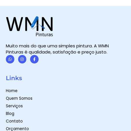
Muito mais do que uma simples pintura. A WMN
Pinturas é qualidade, satisfação e preço justo.
W
I
F
h
n
a
a
s
c
t
t
e
Links
s
a
b
a
g
o
p
r
o
Home
p
a
k
m
-
Quem Somos
f
Serviços
Blog
Contato
Orçamento