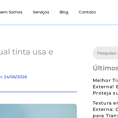
uem Somos
Serviços
Blog
Contato
Search
ual tinta usa e
Últimos
m: 24/06/2026
Melhor Ti
Externa! 
Proteja s
Textura 
Externa: 
para Tran