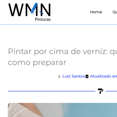
Ir
para
Home
Q
o
conteúdo
Pintar por cima de verniz: q
como preparar
Luiz Santos
Atualizado e