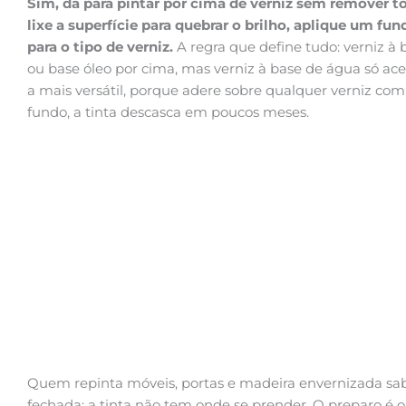
Sim, dá para pintar por cima de verniz sem remover 
lixe a superfície para quebrar o brilho, aplique um fun
para o tipo de verniz.
A regra que define tudo: verniz à 
ou base óleo por cima, mas verniz à base de água só acei
a mais versátil, porque adere sobre qualquer verniz com
fundo, a tinta descasca em poucos meses.
Quem repinta móveis, portas e madeira envernizada sabe
fechada: a tinta não tem onde se prender. O preparo 