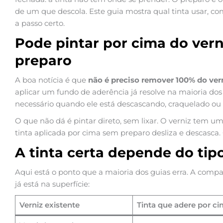
de um que descola. Este guia mostra qual tinta usar, como
a passo certo.
Pode pintar por cima do vern
preparo
A boa notícia é que
não é preciso remover 100% do ver
aplicar um fundo de aderência já resolve na maioria dos
necessário quando ele está descascando, craquelado ou 
O que não dá é pintar direto, sem lixar. O verniz tem u
tinta aplicada por cima sem preparo desliza e descasca. 
A tinta certa depende do tip
Aqui está o ponto que a maioria dos guias erra. A comp
já está na superfície:
Verniz existente
Tinta que adere por c