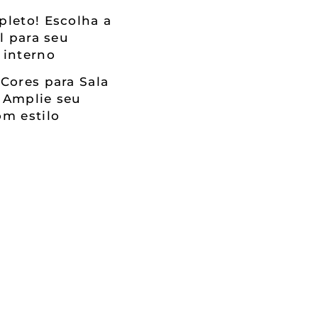
leto! Escolha a
al para seu
 interno
Cores para Sala
 Amplie seu
m estilo