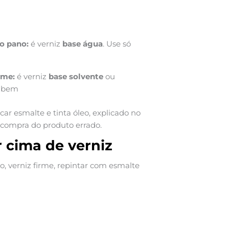
no pano:
é verniz
base água
. Use só
rme:
é verniz
base solvente
ou
e bem
ar esmalte e tinta óleo, explicado no
 a compra do produto errado.
r cima de verniz
 verniz firme, repintar com esmalte