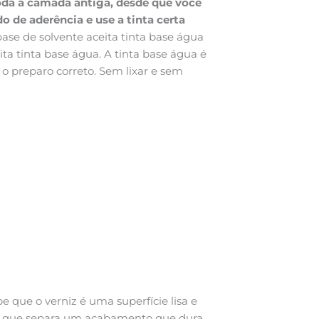
toda a camada antiga, desde que você
do de aderência e use a tinta certa
base de solvente aceita tinta base água
ta tinta base água. A tinta base água é
 o preparo correto. Sem lixar e sem
 que o verniz é uma superfície lisa e
é o que separa um acabamento que dura