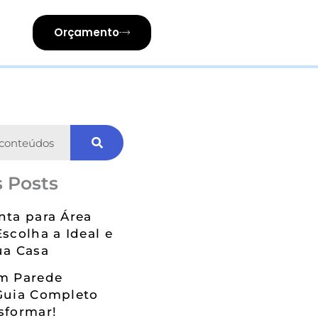
Orçamento
 Posts
nta para Área
Escolha a Ideal e
ua Casa
em Parede
Guia Completo
sformar!