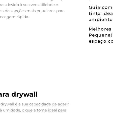
s devido à sua versatilidade e
Guia comp
é uma das opções mais populares para
tinta ide
 secagem rápida.
ambiente
Melhores 
Pequena!
espaço co
ara drywall
drywall é a sua capacidade de aderir
e à umidade, o que a torna ideal para