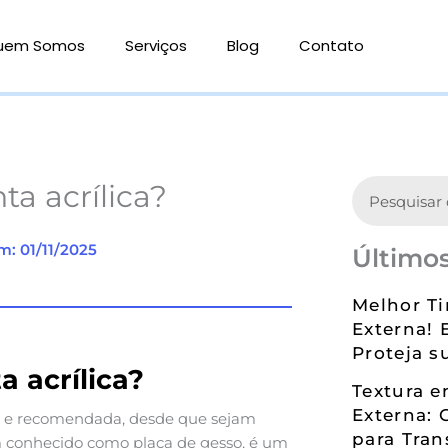
uem Somos
Serviços
Blog
Contato
Search
ta acrílica?
m: 01/11/2025
Últimos
Melhor Ti
Externa! 
Proteja s
a acrílica?
Textura 
Externa: 
 e recomendada, desde que sejam
para Tran
m conhecido como placa de gesso, é um