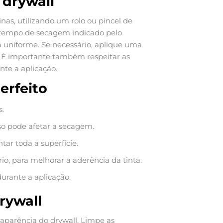
 drywall
inas, utilizando um rolo ou pincel de
tempo de secagem indicado pelo
tá uniforme. Se necessário, aplique uma
 É importante também respeitar as
te a aplicação.
erfeito
s.
sso pode afetar a secagem.
ar toda a superfície.
io, para melhorar a aderência da tinta.
durante a aplicação.
rywall
 aparência do drywall. Limpe as