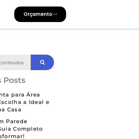
Orçamento
 Posts
nta para Área
Escolha a Ideal e
ua Casa
em Parede
Guia Completo
sformar!