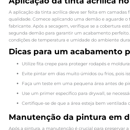
Aplicação da tinta acrílica no
A aplicação da tinta acrílica deve ser feita em camadas f
qualidade. Comece aplicando uma demão e aguarde o 
fabricante. Após a secagem, verifique se a cobertura es
segunda demão para garantir um acabamento perfeito.
condições de temperatura e umidade do ambiente duran
Dicas para um acabamento p
Utilize fita crepe para proteger rodapés e moldura
Evite pintar em dias muito úmidos ou frios, pois i
Faça um teste em uma pequena área antes de pint
Use um primer específico para drywall, se necessár
Certifique-se de que a área esteja bem ventilada 
Manutenção da pintura em d
Após a pintura, a manutenção é crucial para preservar a