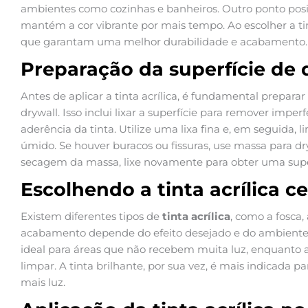
ambientes como cozinhas e banheiros. Outro ponto positi
mantém a cor vibrante por mais tempo. Ao escolher a ti
que garantam uma melhor durabilidade e acabamento.
Preparação da superfície de 
Antes de aplicar a tinta acrílica, é fundamental prepar
drywall. Isso inclui lixar a superfície para remover impe
aderência da tinta. Utilize uma lixa fina e, em seguida
úmido. Se houver buracos ou fissuras, use massa para dry
secagem da massa, lixe novamente para obter uma superf
Escolhendo a tinta acrílica ce
Existem diferentes tipos de
tinta acrílica
, como a fosca,
acabamento depende do efeito desejado e do ambiente o
ideal para áreas que não recebem muita luz, enquanto a 
limpar. A tinta brilhante, por sua vez, é mais indicada p
mais luz.