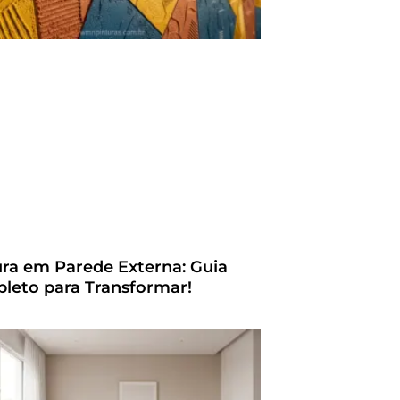
ura em Parede Externa: Guia
leto para Transformar!