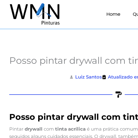
Ir
para
Home
Q
o
conteúdo
Posso pintar drywall com tin
Luiz Santos
Atualizado e
Posso pintar drywall com tint
Pintar
drywall
com
tinta acrílica
é uma prática comum
seguidos alguns cuidados essenciais. O drywall, també