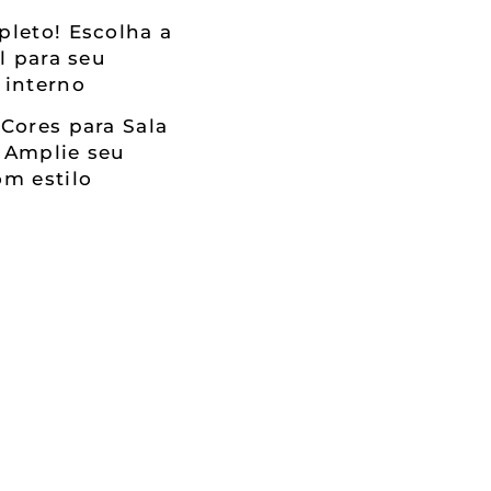
leto! Escolha a
al para seu
 interno
Cores para Sala
 Amplie seu
m estilo