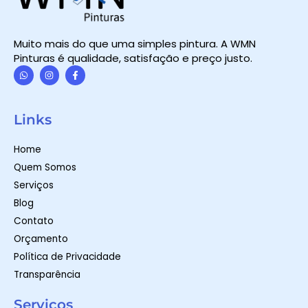
Muito mais do que uma simples pintura. A WMN
Pinturas é qualidade, satisfação e preço justo.
W
I
F
h
n
a
a
s
c
t
t
e
Links
s
a
b
a
g
o
p
r
o
Home
p
a
k
m
-
Quem Somos
f
Serviços
Blog
Contato
Orçamento
Política de Privacidade
Transparência
Serviços