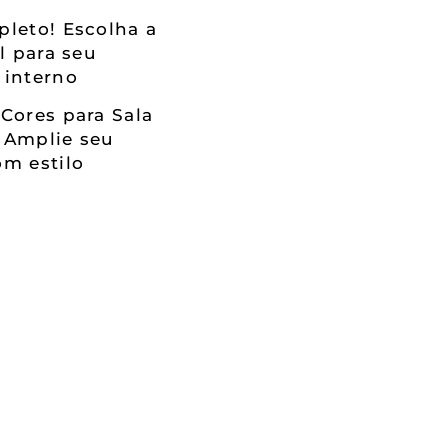
leto! Escolha a
al para seu
 interno
Cores para Sala
 Amplie seu
m estilo