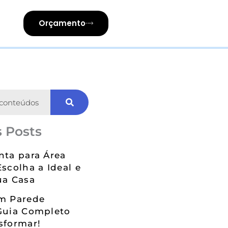
Orçamento
 Posts
nta para Área
Escolha a Ideal e
ua Casa
em Parede
Guia Completo
sformar!