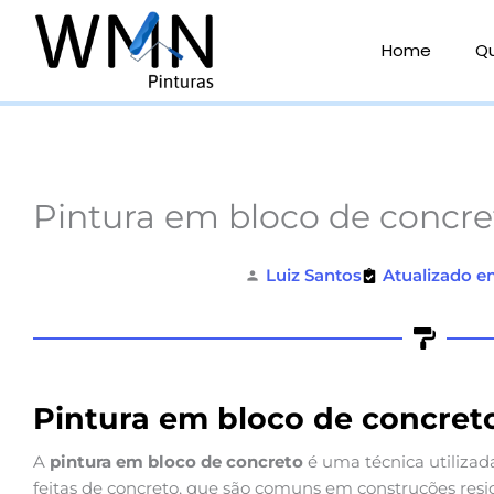
Ir
para
Home
Q
o
conteúdo
Pintura em bloco de concre
Luiz Santos
Atualizado e
Pintura em bloco de concret
A
pintura em bloco de concreto
é uma técnica utilizada
feitas de concreto, que são comuns em construções resid