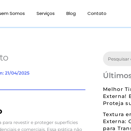
uem Somos
Serviços
Blog
Contato
Search
to
m: 21/04/2025
Últimos
Melhor Ti
Externa! 
Proteja s
o
Textura 
Externa: 
 para revestir e proteger superfícies
para Tran
enciais e comerciais. Essa prática não