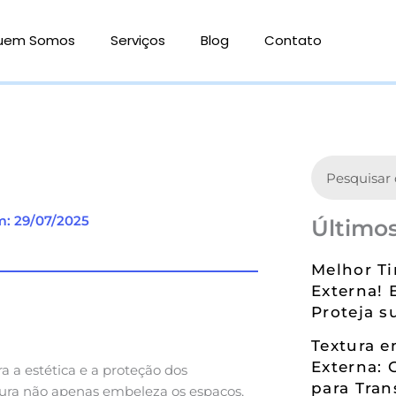
uem Somos
Serviços
Blog
Contato
Search
m: 29/07/2025
Últimos
Melhor Ti
Externa! 
Proteja s
Textura 
Externa: 
a a estética e a proteção dos
para Tran
tura não apenas embeleza os espaços,