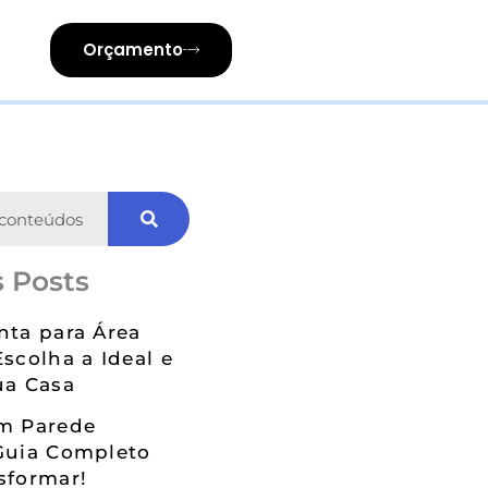
Orçamento
 Posts
nta para Área
Escolha a Ideal e
ua Casa
em Parede
Guia Completo
sformar!