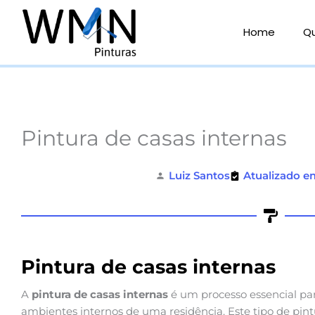
Ir
para
Home
Q
o
conteúdo
Pintura de casas internas
Luiz Santos
Atualizado e
Pintura de casas internas
A
pintura de casas internas
é um processo essencial par
ambientes internos de uma residência. Este tipo de pin