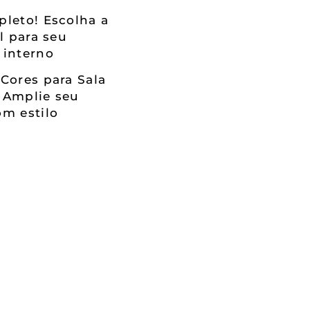
leto! Escolha a
al para seu
 interno
Cores para Sala
 Amplie seu
m estilo