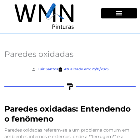
Ir
para
o
conteúdo
Quem Somos
Paredes oxidadas
Luiz Santos
Atualizado em: 25/11/2025
Paredes oxidadas: Entendendo
o fenômeno
Paredes oxidadas referem-se a um problema comum em
ambientes internos e externos, onde a **ferrugem** e a