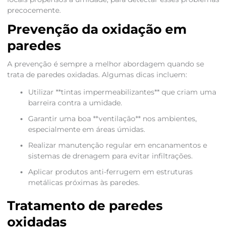
precocemente.
Prevenção da oxidação em
paredes
A prevenção é sempre a melhor abordagem quando se
trata de paredes oxidadas. Algumas dicas incluem:
Utilizar **tintas impermeabilizantes** que criam uma
barreira contra a umidade.
Garantir uma boa **ventilação** nos ambientes,
especialmente em áreas úmidas.
Realizar manutenção regular em encanamentos e
sistemas de drenagem para evitar infiltrações.
Aplicar produtos anti-ferrugem em estruturas
metálicas próximas às paredes.
Tratamento de paredes
oxidadas