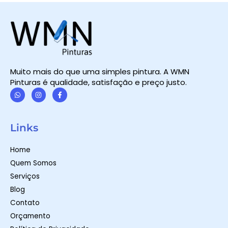
Muito mais do que uma simples pintura. A WMN
Pinturas é qualidade, satisfação e preço justo.
W
I
F
h
n
a
a
s
c
t
t
e
Links
s
a
b
a
g
o
p
r
o
Home
p
a
k
m
-
Quem Somos
f
Serviços
Blog
Contato
Orçamento