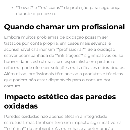
**Luvas** e **máscaras** de proteção para segurança
durante o processo.
Quando chamar um profissional
Embora muitos problemas de oxidação possam ser
tratados por conta própria, em casos mais severos, é
aconselhável chamar um **profissional**. Se a oxidação
estiver acompanhada de **infiltrações** significativas ou se
houver danos estruturais, um especialista em pintura e
reforma pode oferecer soluções mais eficazes e duradouras.
Além disso, profissionais têm acesso a produtos e técnicas
que podem não estar disponíveis para o consumidor
comum.
Impacto estético das paredes
oxidadas
Paredes oxidadas não apenas afetam a integridade
estrutural, mas também têm um impacto significativo na
**estética** do ambiente. As manchas e a deterioração