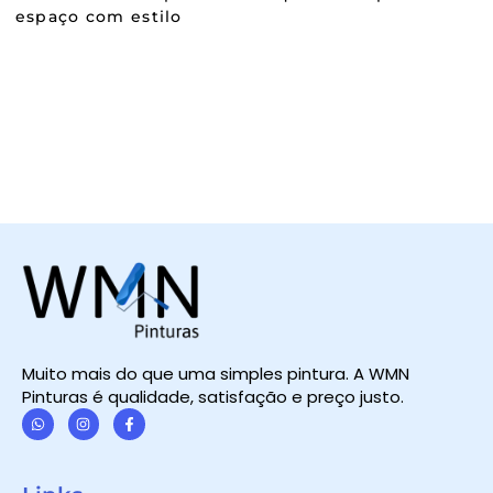
espaço com estilo
Muito mais do que uma simples pintura. A WMN
Pinturas é qualidade, satisfação e preço justo.
W
I
F
h
n
a
a
s
c
t
t
e