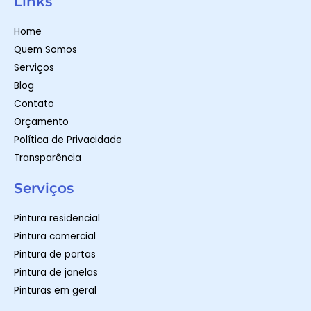
Links
s
a
b
a
g
o
p
r
o
Home
p
a
k
m
-
Quem Somos
f
Serviços
Blog
Contato
Orçamento
Política de Privacidade
Transparência
Serviços
Pintura residencial
Pintura comercial
Pintura de portas
Pintura de janelas
Pinturas em geral