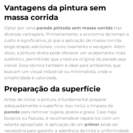
Vantagens da pintura sem
massa corrida
Optar por uma
parede pintada sem massa corrida
traz
diversas vantagens. Primeiramente, a economia de tempo e
custo é significativa, já que a aplicação de massa corrida
exige etapas adicionais, como lixamento e secagem. Além
disso, a pintura direta pode oferecer um acabamento mais
autêntico, permitindo que a textura original da parede seja
visível. Essa técnica também é ideal para ambientes que
buscam um visual industrial ou minimalista, onde a
simplicidade é valorizada.
Preparação da superfície
Antes de iniciar a pintura, é fundamental preparar
adequadamente a superfície. Isso inclui a limpeza da
parede
para remover sujeira, poeira e graxa. Caso haja
buracos ou fissuras, é recomendável repará-los com um
selante apropriado. A aplicação de um
primer
pode ser
necessária para garantir a aderência da tinta e uniformidade