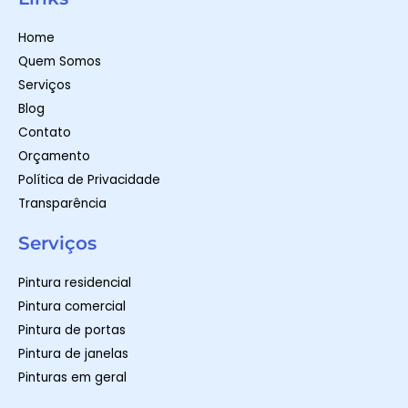
s
a
b
a
g
o
p
r
o
Home
p
a
k
m
-
Quem Somos
f
Serviços
Blog
Contato
Orçamento
Política de Privacidade
Transparência
Serviços
Pintura residencial
Pintura comercial
Pintura de portas
Pintura de janelas
Pinturas em geral