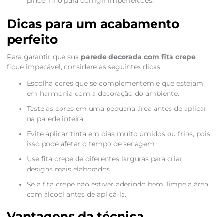
pincel fino para corrigir imperfeições.
Dicas para um acabamento
perfeito
Para garantir que sua
parede decorada com fita crepe
fique impecável, considere as seguintes dicas:
Escolha cores que se complementem e que estejam
em harmonia com a decoração do ambiente.
Teste as cores em uma pequena área antes de aplicar
na parede inteira.
Evite aplicar tinta em dias muito úmidos ou frios, pois
isso pode afetar o tempo de secagem.
Use fita crepe de diferentes larguras para criar
designs mais elaborados.
Se a fita crepe não estiver aderindo bem, limpe a área
com álcool antes de aplicá-la.
Vantagens da técnica