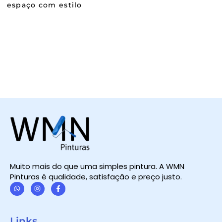
espaço com estilo
Muito mais do que uma simples pintura. A WMN
Pinturas é qualidade, satisfação e preço justo.
W
I
F
h
n
a
a
s
c
t
t
e
Links