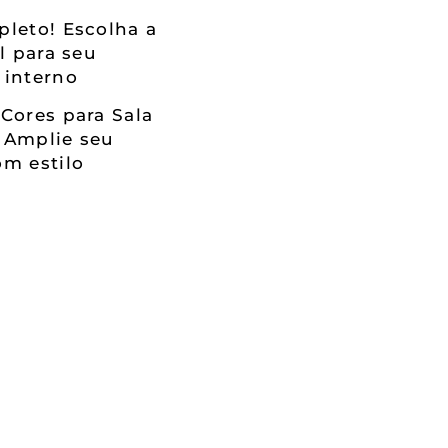
leto! Escolha a
al para seu
 interno
Cores para Sala
 Amplie seu
m estilo