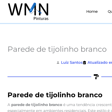
Ir
para
Home
Q
o
conteúdo
Parede de tijolinho branco
Luiz Santos
Atualizado e
Parede de tijolinho branco
A
parede de tijolinho branco
é uma tendência crescente
especialmente em ambientes residenciais. Este estilo é ca