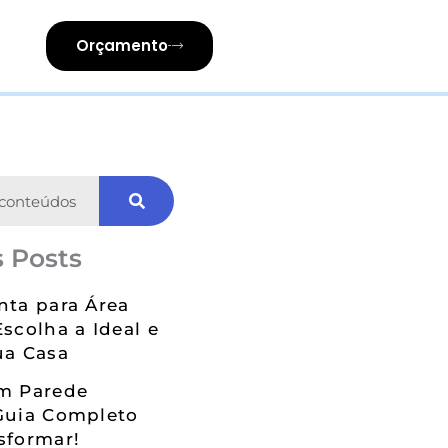
Orçamento
 Posts
nta para Área
Escolha a Ideal e
ua Casa
em Parede
Guia Completo
sformar!