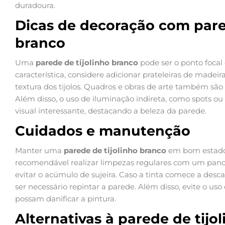
duradoura.
Dicas de decoração com pared
branco
Uma
parede de tijolinho branco
pode ser o ponto focal
característica, considere adicionar prateleiras de made
textura dos tijolos. Quadros e obras de arte também são
Além disso, o uso de iluminação indireta, como spots ou 
visual interessante, destacando a beleza da parede.
Cuidados e manutenção
Manter uma
parede de tijolinho branco
em bom estado 
recomendável realizar limpezas regulares com um pano
evitar o acúmulo de sujeira. Caso a tinta comece a des
ser necessário repintar a parede. Além disso, evite o us
possam danificar a pintura.
Alternativas à parede de tijo