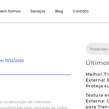
uem Somos
Serviços
Blog
Contato
Search
m: 17/12/2025
Últimos
Melhor Ti
Externa! 
Proteja s
Textura 
Externa: 
 na decoração de interiores,
para Tran
racterizado pela utilização de tijolos