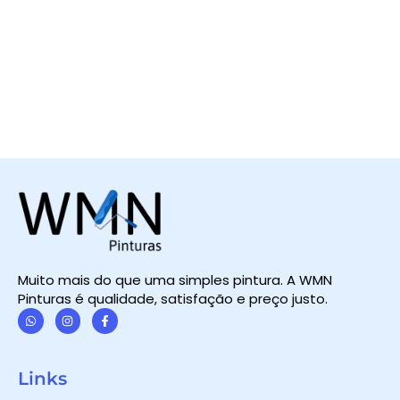
Muito mais do que uma simples pintura. A WMN
Pinturas é qualidade, satisfação e preço justo.
W
I
F
h
n
a
a
s
c
t
t
e
Links
s
a
b
a
g
o