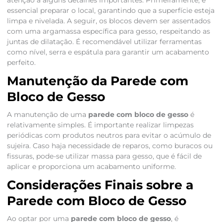
atenção a alguns detalhes importantes. Primeiramente, é
essencial preparar o local, garantindo que a superfície esteja
limpa e nivelada. A seguir, os blocos devem ser assentados
com uma argamassa específica para gesso, respeitando as
juntas de dilatação. É recomendável utilizar ferramentas
como nível, serra e espátula para garantir um acabamento
perfeito.
Manutenção da Parede com
Bloco de Gesso
A manutenção de uma
parede com bloco de gesso
é
relativamente simples. É importante realizar limpezas
periódicas com produtos neutros para evitar o acúmulo de
sujeira. Caso haja necessidade de reparos, como buracos ou
fissuras, pode-se utilizar massa para gesso, que é fácil de
aplicar e proporciona um acabamento uniforme.
Considerações Finais sobre a
Parede com Bloco de Gesso
Ao optar por uma
parede com bloco de gesso
, é