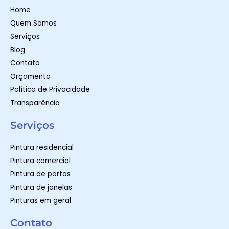
p
r
o
Home
p
a
k
m
-
Quem Somos
f
Serviços
Blog
Contato
Orçamento
Política de Privacidade
Transparência
Serviços
Pintura residencial
Pintura comercial
Pintura de portas
Pintura de janelas
Pinturas em geral
Contato