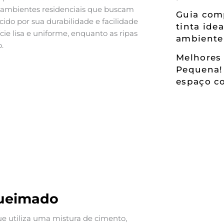
a ambientes residenciais que buscam
Guia comp
o por sua durabilidade e facilidade
tinta ide
ie lisa e uniforme, enquanto as ripas
ambiente
.
Melhores 
Pequena!
espaço co
queimado
 utiliza uma mistura de cimento,