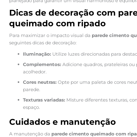
planejado para garantir um visual harmonioso e equilibr
Dicas de decoração com par
queimado com ripado
Para maximizar o impacto visual da
parede cimento q
seguintes dicas de decoração:
Iluminação:
Utilize luzes direcionadas para destac
Complementos:
Adicione quadros, prateleiras ou
acolhedor.
Cores neutras:
Opte por uma paleta de cores neut
parede.
Texturas variadas:
Misture diferentes texturas, co
espaço.
Cuidados e manutenção
A manutenção da
parede cimento queimado com rip