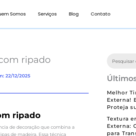
uem Somos
Serviços
Blog
Contato
Search
com ripado
m: 22/12/2025
Últimos
Melhor Ti
Externa! 
Proteja s
om ripado
Textura 
Externa: 
cia de decoração que combina a
para Tran
ipas de madeira. Essa técnica