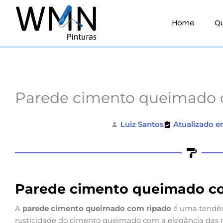
Ir
para
Home
Q
o
conteúdo
Parede cimento queimado 
Luiz Santos
Atualizado e
Parede cimento queimado c
A
parede cimento queimado com ripado
é uma tendên
rusticidade do cimento queimado com a elegância das r