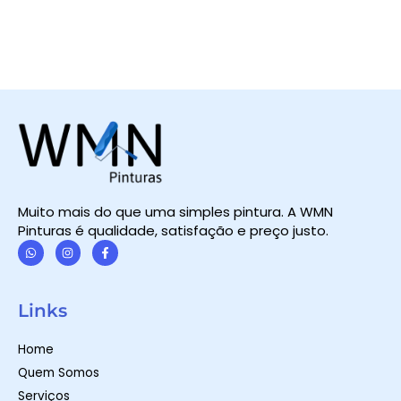
Muito mais do que uma simples pintura. A WMN
Pinturas é qualidade, satisfação e preço justo.
W
I
F
h
n
a
a
s
c
t
t
e
Links
s
a
b
a
g
o
p
r
o
Home
p
a
k
m
-
Quem Somos
f
Serviços