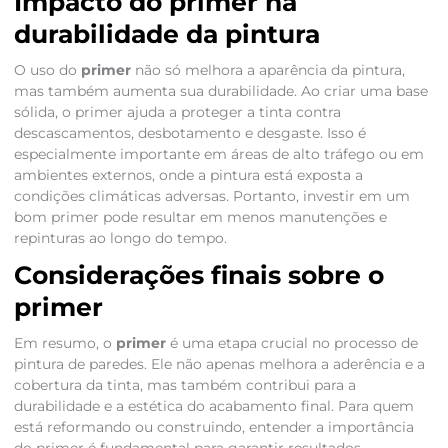
Impacto do primer na
durabilidade da pintura
O uso do
primer
não só melhora a aparência da pintura,
mas também aumenta sua durabilidade. Ao criar uma base
sólida, o primer ajuda a proteger a tinta contra
descascamentos, desbotamento e desgaste. Isso é
especialmente importante em áreas de alto tráfego ou em
ambientes externos, onde a pintura está exposta a
condições climáticas adversas. Portanto, investir em um
bom primer pode resultar em menos manutenções e
repinturas ao longo do tempo.
Considerações finais sobre o
primer
Em resumo, o
primer
é uma etapa crucial no processo de
pintura de paredes. Ele não apenas melhora a aderência e a
cobertura da tinta, mas também contribui para a
durabilidade e a estética do acabamento final. Para quem
está reformando ou construindo, entender a importância