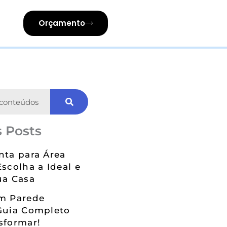
Orçamento
 Posts
nta para Área
Escolha a Ideal e
ua Casa
em Parede
Guia Completo
sformar!