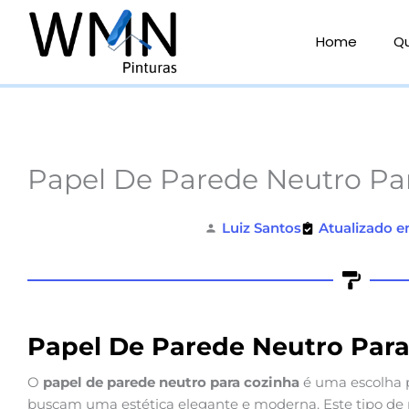
Ir
para
Home
Q
o
conteúdo
Papel De Parede Neutro Pa
Luiz Santos
Atualizado e
Papel De Parede Neutro Par
O
papel de parede neutro para cozinha
é uma escolha p
buscam uma estética elegante e moderna. Este tipo de 