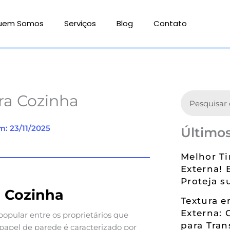
uem Somos
Serviços
Blog
Contato
Search
ra Cozinha
m: 23/11/2025
Últimos
Melhor Ti
Externa! 
Proteja s
a Cozinha
Textura 
Externa: 
opular entre os proprietários que
para Tran
papel de parede é caracterizado por