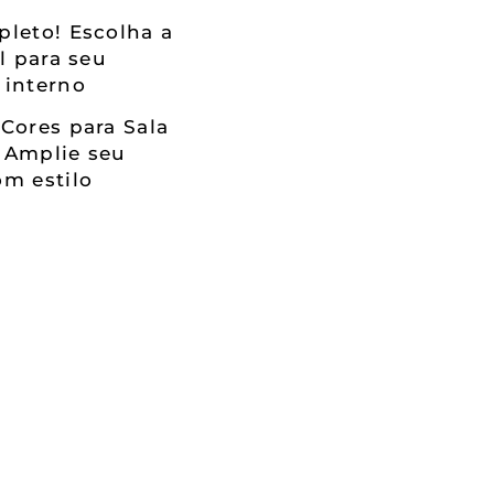
leto! Escolha a
al para seu
 interno
Cores para Sala
 Amplie seu
m estilo