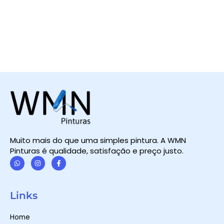
Muito mais do que uma simples pintura. A WMN
Pinturas é qualidade, satisfação e preço justo.
W
I
F
h
n
a
a
s
c
t
t
e
Links
s
a
b
a
g
o
p
r
o
Home
p
a
k